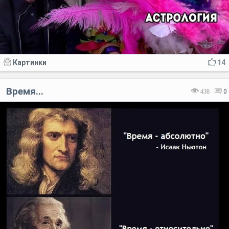
Картинки
14
Время...
438
0