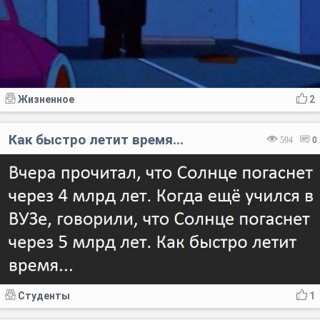
Жизненное
2
Как быстро летит время...
594
0
Студенты
1