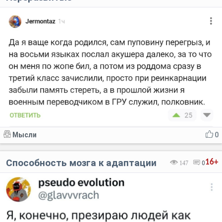
Код:
Отмена
Отправить
Мысли
0
Способность мозга к адаптации
16+
147
0