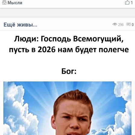
Мысли
1
Ещё живы...
296
0