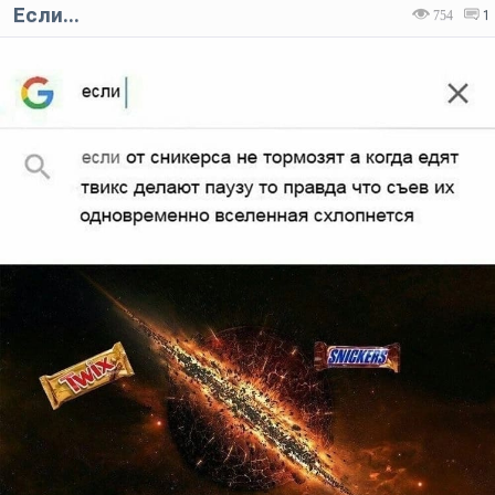
Если...
754
1