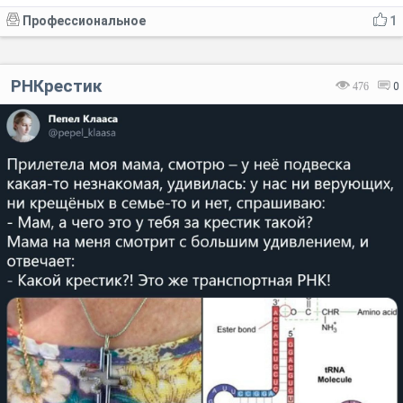
Профессиональное
1
РНКрестик
476
0