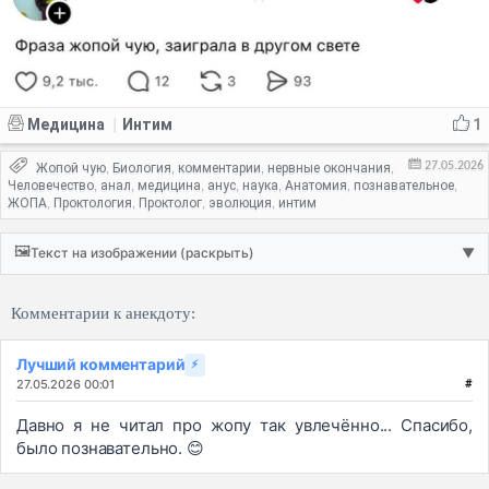
Медицина
Интим
1
|
27.05.2026
Жопой чую
Биология
комментарии
нервные окончания
,
,
,
,
Человечество
анал
медицина
анус
наука
Анатомия
познавательное
,
,
,
,
,
,
,
ЖОПА
Проктология
Проктолог
эволюция
интим
,
,
,
,
🖼️
Текст на изображении (раскрыть)
▼
Комментарии к анекдоту:
Лучший комментарий
⚡
27.05.2026 00:01
#
Давно я не читал про жопу так увлечённо... Спасибо,
было познавательно. 😊