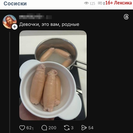
Сосиски
16+
Лексика
125
0