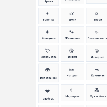
Армия
👦
👶
✡️
Вовочка
Дети
Евреи
👩
🐾
✨
Женщины
Животные
Знаменитост
💘
🔞
🌐
Знакомства
Интим
Интернет
📜
🔫
🌍
История
Криминал
Иностранцы
⚕️
💑
❤️
Медицина
Муж и Жена
Любовь