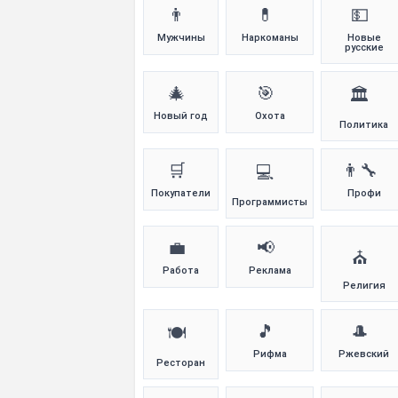
👨
💊
💵
Мужчины
Наркоманы
Новые
русские
🎄
🎯
🏛️
Новый год
Охота
Политика
🛒
👨‍🔧
💻
Покупатели
Профи
Программисты
💼
📢
⛪
Работа
Реклама
Религия
🎵
🎩
🍽️
Рифма
Ржевский
Ресторан