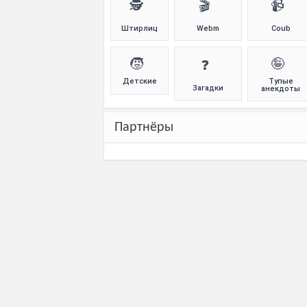
🕵️
🎬
📹
Штирлиц
Webm
Coub
🧒
🤪
❓
Детские
Тупые
Загадки
анекдоты
Партнёры