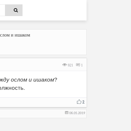
ослом и ишаком
921
1
жду ослом и ишаком
?
лжность.
2
06.05.2019