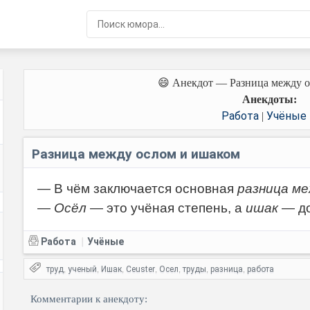
😄 Анекдот — Разница между 
Анекдоты:
Работа
Учёные
|
Разница между ослом и ишаком
— В чём заключается основная
разница ме
—
Осёл
— это учёная степень, а
ишак
— до
Работа
Учёные
|
труд
ученый
Ишак
Ceuster
Осел
труды
разница
работа
,
,
,
,
,
,
,
Комментарии к анекдоту: