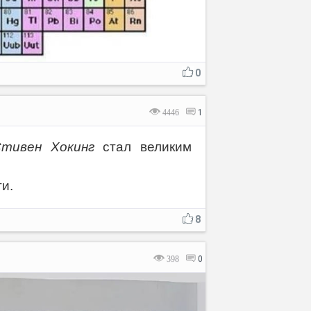
0
4446
1
тивен Хокинг
стал великим
и.
8
398
0