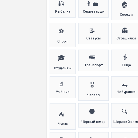
🎣
👩‍💼
🏠
Рыбалка
Секретарши
Соседи
📝
👻
⚽
Статусы
Страшилки
Спорт
🚌
👵
🎓
Транспорт
Тёща
Студенты
🔬
🐊
🎖️
Учёные
Чебурашка
Чапаев
⚫
🔍
⛺
Чёрный юмор
Шерлок Холм
Чукча