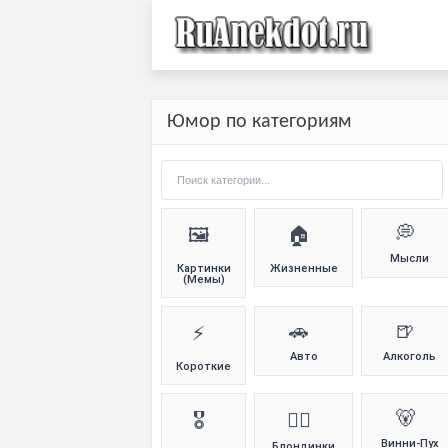
Юмор по категориям
💭
🖼️
🏠
Мысли
Картинки
Жизненные
(Мемы)
🚗
🍺
⚡
Авто
Алкоголь
Короткие
🐻
🎖️
👱‍♀️
Винни-Пух
Блондинки