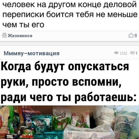
Жизненное
8
Мммяу–мотивация
1332
1