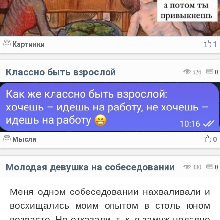
Картинки
1
Классно быть взрослой
526
0
Мысли
0
Молодая девушка на собеседовании
830
0
Меня одном собеседовании нахваливали и
восхищались моим опытом в столь юном
возрасте. Но отказали, т. к. я замуж недавно