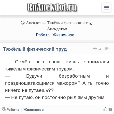
😄 Анекдот — Тяжёлый физический труд
Анекдоты:
Работа
Жизненное
|
Тяжёлый физический труд
848
1
— Семён всю свою жизнь занимался
тяжёлым фи­зическим трудом.
— Будучи безработным и
праздношатающимся мажором? А ты точно
ничего не путаешь??
— Не путаю, он постоянно рыл ямы другим.
Работа
Жизненное
15
|