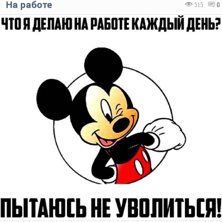
На работе
515
0