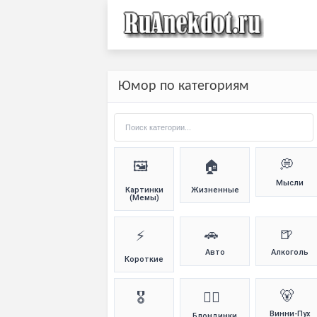
Юмор по категориям
💭
🖼️
🏠
Мысли
Картинки
Жизненные
(Мемы)
🚗
🍺
⚡
Авто
Алкоголь
Короткие
🐻
🎖️
👱‍♀️
Винни-Пух
Блондинки