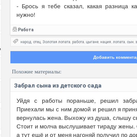
- Брось я тебе сказал, какая разница к
нужно!
Работа
народ
отец
Золотая лопата
работа
цыгане
нация
лопата
сын
,
,
,
,
,
,
,
,
и
Добавить коммента
Похожие материалы:
Забрал сына из детского сада
Уйдя с работы пораньше, решил забра
Приехали мы с ним домой и решил я приня
Код:
вернулась жена. Выхожу из душа, слышу с
Стоит и молча выслушивает тираду жены.
а тут ещё и от меня нагоняй получил по дор