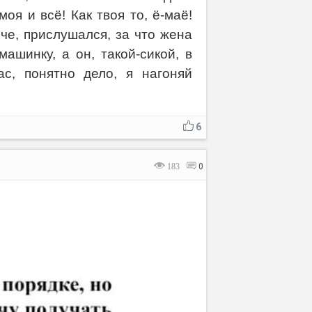
оя и всё! Как твоя то, ё-маё!
оче, прислушался, за что жена
ашинку, а он, такой-сикой, в
с, понятно дело, я нагоняй
6
183
0