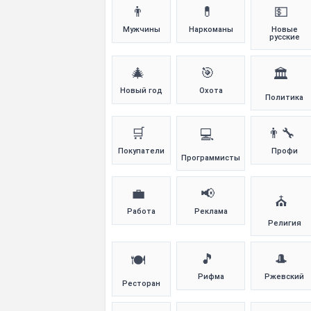
👨
💊
💵
Мужчины
Наркоманы
Новые
русские
🎄
🎯
🏛️
Новый год
Охота
Политика
🛒
👨‍🔧
💻
Покупатели
Профи
Программисты
💼
📢
⛪
Работа
Реклама
Религия
🎵
🎩
🍽️
Рифма
Ржевский
Ресторан