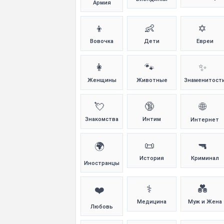
Армия
👦
👶
✡️
Вовочка
Дети
Евреи
👩
🐾
✨
Женщины
Животные
Знаменитост
💘
🔞
🌐
Знакомства
Интим
Интернет
📜
🔫
🌍
История
Криминал
Иностранцы
⚕️
💑
❤️
Медицина
Муж и Жена
Любовь