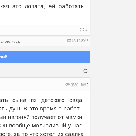
акая это лопата, ей работать
5
23.12.2016
золото
труд
,
рий
3550
0
ть сына из детского сада.
ть душ. В это время с работы
Отмена
Отправить
ын нагоняй получает от мамки.
 Он вообще молчаливый у нас,
оге, за то что хотел из садика