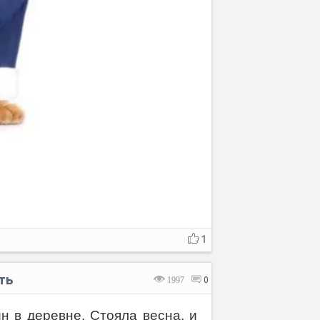
1
ть
1997
0
н в деревне. Стояла весна, и