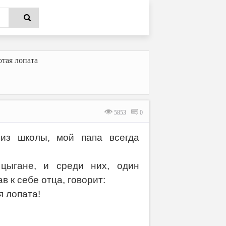
тая лопата
5853
0
 из школы, мой папа всегда
цыгане, и среди них, один
 к себе отца, говорит:
я лопата!