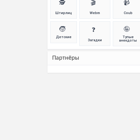
🕵️
🎬
📹
Штирлиц
Webm
Coub
🧒
🤪
❓
Детские
Тупые
Загадки
анекдоты
Партнёры