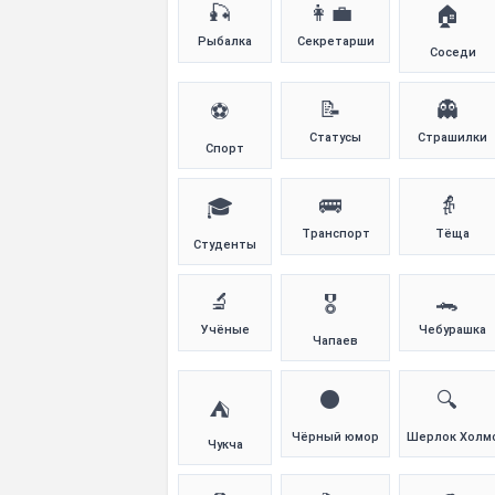
🎣
👩‍💼
🏠
Рыбалка
Секретарши
Соседи
📝
👻
⚽
Статусы
Страшилки
Спорт
🚌
👵
🎓
Транспорт
Тёща
Студенты
🔬
🐊
🎖️
Учёные
Чебурашка
Чапаев
⚫
🔍
⛺
Чёрный юмор
Шерлок Холм
Чукча