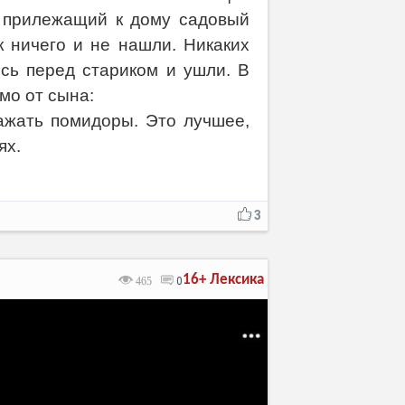
 прилежащий к дому садовый
ак ничего и не нашли. Никаких
ись перед стариком и ушли. В
мо от сына:
ажать помидоры. Это лучшее,
ях.
3
16+
Лексика
465
0