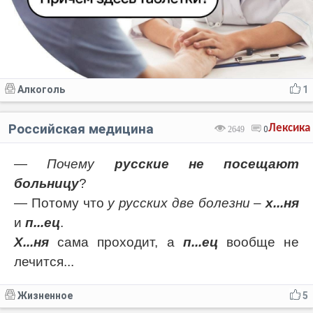
Алкоголь
1
Российская медицина
Лексика
2649
0
—
Почему
русские не посещают
больницу
?
— Потому что
у русских две болезни
–
х...ня
и
п...ец
.
Х...ня
сама проходит, а
п...ец
вообще не
лечится...
Жизненное
5