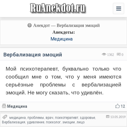
😄 Анекдот — Вербализация эмоций
Анекдоты:
Медицина
Вербализация эмоций
1362
0
Мой психотерапевт, буквально только что
сообщил мне о том, что у меня имеются
серьёзные проблемы с вербализацией
эмоций. Не могу сказать, что удивлён.
Медицина
12
13.05.2019
медицина
проблемы
врач
психотерапевт
здоровье
,
,
,
,
,
Вербализация
удивление
психолог
эмоции
лицо
,
,
,
,