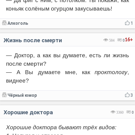
— Да фиг с ним, с потолком. Ты покажи, как
коньяк солёным огурцом закусываешь!
Алкоголь
1
Жизнь после смерти
16+
584
0
— Доктор, а как вы думаете, есть ли жизнь
после смерти?
— А Вы думаете мне, как
проктологу
,
виднее?
Чёрный юмор
3
Хорошие доктора
3360
0
Хорошие доктора бывают трёх видов: