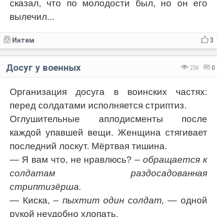
сказал, что по молодости был, но он его
вылечил...
Интим
3
Досуг у военных
250
0
Организация досуга в воинских частях:
перед солдатами исполняется стриптиз.
Оглушительные аплодисменты после
каждой упавшей вещи. Женщина стягивает
последний лоскут. Мёртвая тишина.
— Я вам что, не нравлюсь?
– обращается к
солдатам раздосадованная
стриптизёрша.
— Киска,
– пыхтит один солдат,
— одной
рукой неудобно хлопать.