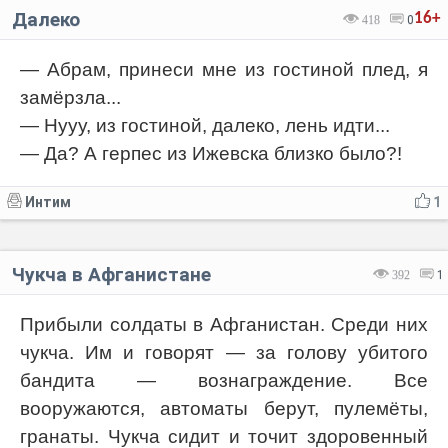
Далеко
16+
418
0
— Абрам, принеси мне из гостиной плед, я
замёрзла...
— Нууу, из гостиной, далеко, лень идти...
— Да? А герпес из Ижевска близко было?!
Интим
1
Чукча в Афганистане
392
1
Прибыли солдаты в Афганистан. Среди них
чукча. Им и говорят — за голову убитого
бандита — вознаграждение. Все
вооружаются, автоматы берут, пулемёты,
гранаты. Чукча сидит и точит здоровенный