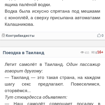
ящика палёной водки.
Водка была искусно спрятана под мешками
с коноплёй, а сверху присыпана автоматами
Калашникова.
Контрабандисты
0
Поездка в Таиланд
16+
655
0
Летит самолёт в Таиланд.
Один пассажир
говорит другому:
— Таиланд — это такая страна, на каждом
шагу ceкс предлагают. Повеселимся,
оторвёмся...
Тут стюардесса объявляет:
— Наш самолёт совершает посадку в