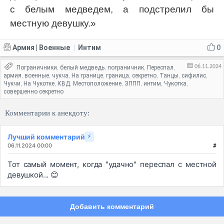
с белым медведем, а подстрелил бы
местную девушку.»
Армия | Военные
Интим
0
|
06.11.2024
Пограничники
белый медведь
пограничник
Переспал
,
,
,
,
армия
военные
чукча
На границе
граница
секретно
Танцы
сифилис
,
,
,
,
,
,
,
,
Чукчи
На Чукотке
КВД
Местоположение
ЗППП
интим
Чукотка
,
,
,
,
,
,
,
совершенно секретно
Комментарии к анекдоту:
Лучший комментарий
⚡
06.11.2024 00:00
#
Тот самый момент, когда "удачно" переспал с местной
девушкой... 😊
Добавить комментарий