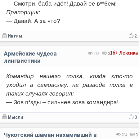
— Смотри, баба идёт! Давай её в**6ем!
Прапорщик:
— Давай. А за что?
Интим
2
Армейские чудеса
16+
Лексика
278
0
лингвистики
Командир нашего полка, когда кто-то
уходил в самоволку, на разводе полка в
таких случаях говорил:
— Зов п*зды – сильнее зова командира!
Мысли
0
Чукотский шаман нахамивший в
704
0