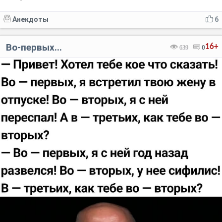
Анекдоты
6
Во-первых...
16+
639
0