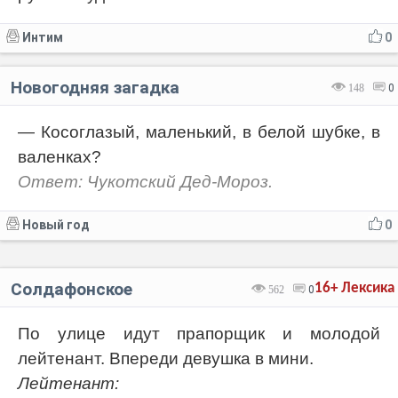
Интим
0
Новогодняя загадка
148
0
— Косоглазый, маленький, в белой шубке, в
валенках?
Ответ: Чукотский Дед-Мороз.
Новый год
0
Солдафонское
16+
Лексика
562
0
По улице идут прапорщик и молодой
лейтенант. Впереди девушка в мини.
Лейтенант: