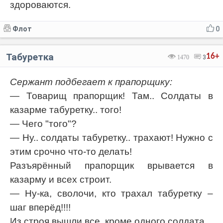
здороваются.
Флот
0
Табуретка
16+
1470
3
Сержант подбегает к прапорщику:
— Товарищ прапорщик! Там.. Солдаты в
казарме табуретку.. того!
— Чего "того"?
— Ну.. солдаты табуретку.. тpaxают! Нужно с
этим срочно что-то делать!
Разъярённый прапорщик врывается в
казарму и всех строит.
— Ну-ка, сволочи, кто тpaxал табуретку –
шаг вперёд!!!!
Из строя вышли все, кроме одного солдата.