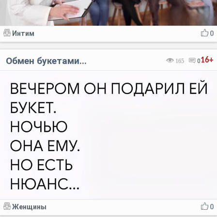
Интим
0
Обмен букетами...
16+
165
0
Женщины
0