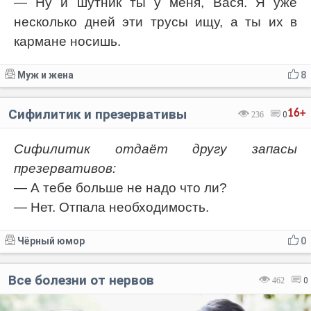
— Ну и шутник ты у меня, Вася. Я уже
несколько дней эти трусы ищу, а ты их в
кармане носишь.
Муж и жена
8
Сифилитик и презервативы
16+
236
0
Сифилитик отдаёт другу запасы
презервативов:
— А тебе больше не надо что ли?
— Нет. Отпала необходимость.
Чёрный юмор
0
Все болезни от нервов
462
0