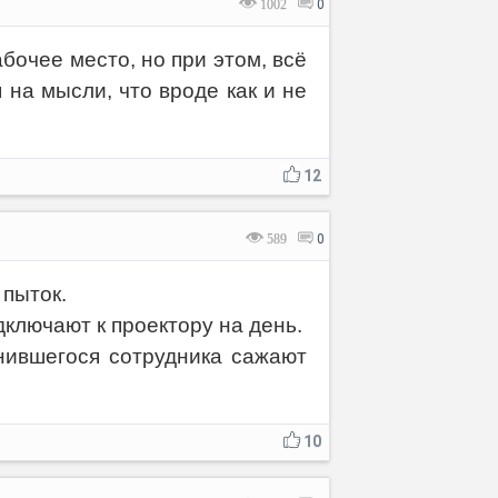
1002
0
бочее место, но при этом, всё
 на мысли, что вроде как и не
Отмена
Отправить
12
589
0
 пыток.
ключают к проектору на день.
нившегося сотрудника сажают
10