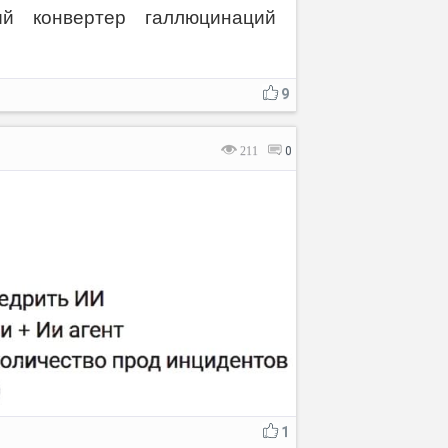
й конвертер галлюцинаций
9
211
0
1