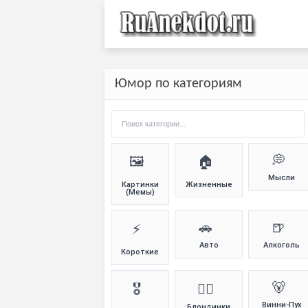
Юмор по категориям
💭
🖼️
🏠
Мысли
Картинки
Жизненные
(Мемы)
🚗
🍺
⚡
Авто
Алкоголь
Короткие
🐻
🎖️
👱‍♀️
Винни-Пух
Блондинки