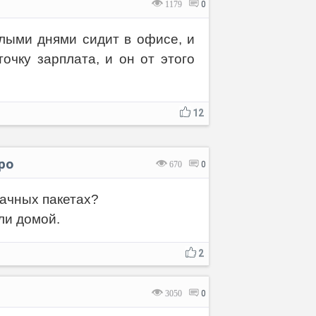
1179
0
елыми днями сидит в офисе, и
очку зарплата, и он от этого
12
ро
670
0
рачных пакетах?
ли домой.
2
3050
0