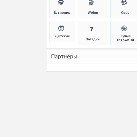
🕵️
🎬
📹
Штирлиц
Webm
Coub
🧒
🤪
❓
Детские
Тупые
Загадки
анекдоты
Партнёры