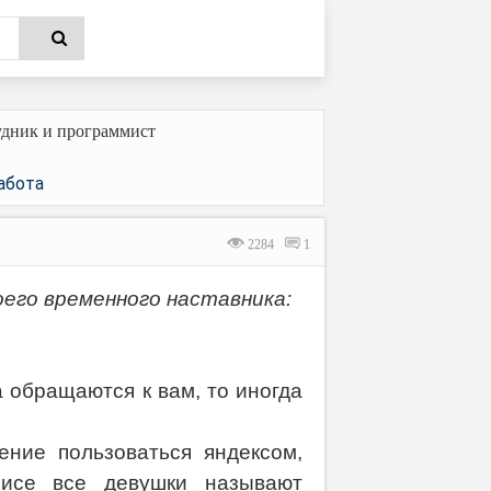
дник и программист
абота
2284
1
его временного наставника:
а обращаются к вам, то иногда
ение пользоваться яндексом,
исе все девушки называют