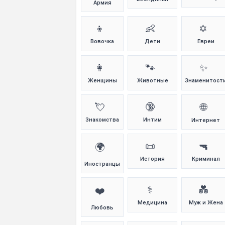
Армия
👦
👶
✡️
Вовочка
Дети
Евреи
👩
🐾
✨
Женщины
Животные
Знаменитост
💘
🔞
🌐
Знакомства
Интим
Интернет
📜
🔫
🌍
История
Криминал
Иностранцы
⚕️
💑
❤️
Медицина
Муж и Жена
Любовь