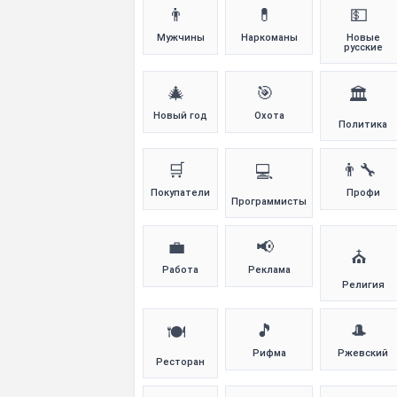
👨
💊
💵
Мужчины
Наркоманы
Новые
русские
🎄
🎯
🏛️
Новый год
Охота
Политика
🛒
👨‍🔧
💻
Покупатели
Профи
Программисты
💼
📢
⛪
Работа
Реклама
Религия
🎵
🎩
🍽️
Рифма
Ржевский
Ресторан