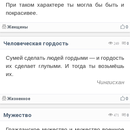
При таком характере ты могла бы быть и
покрасивее.
Женщины
0
Человеческая гордость
249
0
Сумей сделать людей гордыми — и гордость
их сделает глупыми. И тогда ты возьмёшь
их.
Чингисхан
Жизненное
0
Мужество
471
0
Гражданское мужество и мужество военное