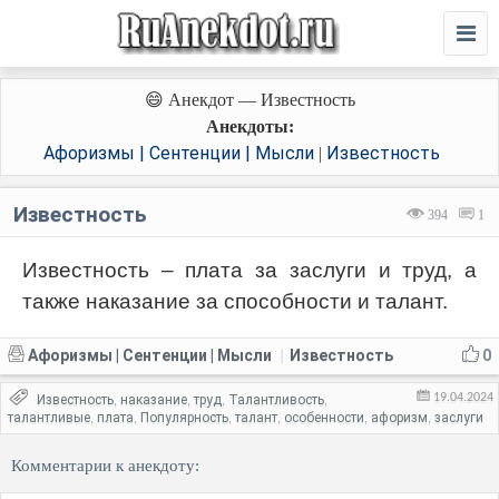
😄 Анекдот — Известность
Анекдоты:
Афоризмы | Сентенции | Мысли
Известность
|
Известность
394
1
Известность – плата за заслуги и труд, а
также наказание за способности и талант.
Афоризмы | Сентенции | Мысли
Известность
0
|
19.04.2024
Известность
наказание
труд
Талантливость
,
,
,
,
талантливые
плата
Популярность
талант
особенности
афоризм
заслуги
,
,
,
,
,
,
Комментарии к анекдоту: