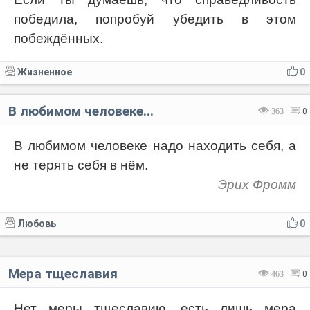
победила, попробуй убедить в этом
побеждённых.
Жизненное
0
В любимом человеке...
363
0
В любимом человеке надо находить себя, а
не терять себя в нём.
Эрих Фромм
Любовь
0
Мера тщеславия
463
0
Нет меры тщеславию, есть лишь мера