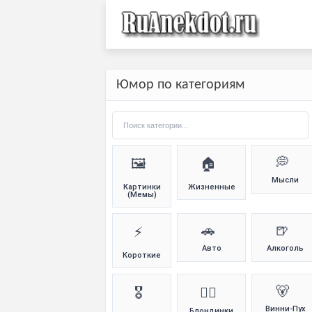
Юмор по категориям
💭
🖼️
🏠
Мысли
Картинки
Жизненные
(Мемы)
🚗
🍺
⚡
Авто
Алкоголь
Короткие
🐻
🎖️
👱‍♀️
Винни-Пух
Блондинки