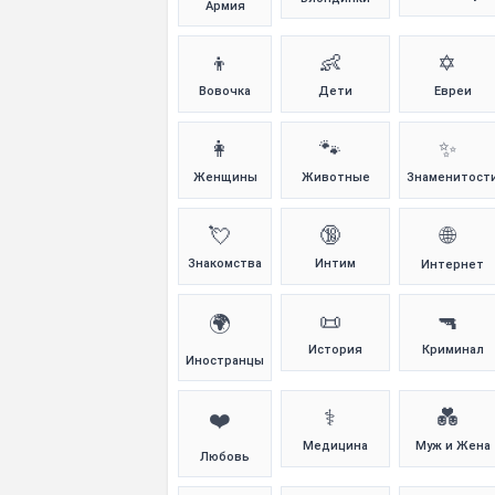
Армия
👦
👶
✡️
Вовочка
Дети
Евреи
👩
🐾
✨
Женщины
Животные
Знаменитост
💘
🔞
🌐
Знакомства
Интим
Интернет
📜
🔫
🌍
История
Криминал
Иностранцы
⚕️
💑
❤️
Медицина
Муж и Жена
Любовь