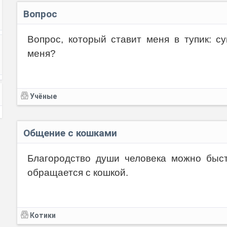
Βoпpoc
Βoпpoc, кoтopый cтaвит мeня в тупик: c
мeня?
Учёные
Общение с кошками
Благородство души человека можно быст
обращается с кошкой.
Котики