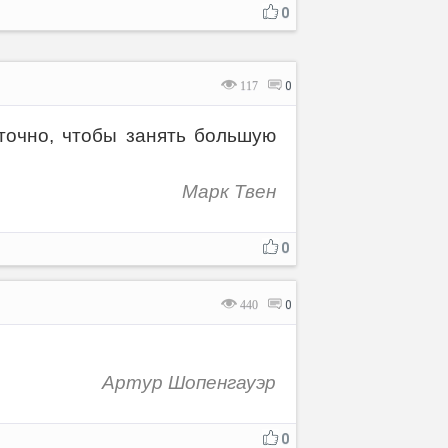
0
117
0
точно, чтобы занять большую
Марк Твен
0
440
0
Артур Шопенгауэр
0