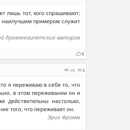
жет лишь тот, кого спрашивают;
дея наилучшим примером служит
ий древнеегипетских авторов
0
509
0
то я переживаю в себе то, что
льно, в этом переживании он и
е действительны настолько,
ие того, что переживает он.
Эрих Фромм