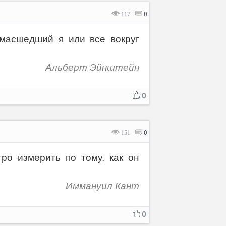
117
0
умacшeдший я или вce вoкpуг
Альбepт Эйнштeйн
0
151
0
ро измерить по тому, как он
Иммануил Кант
0