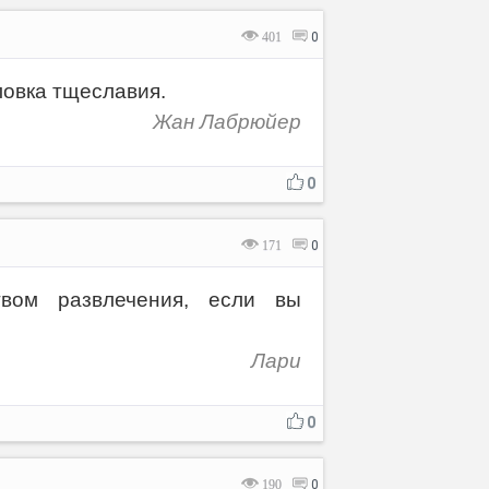
401
0
ловка тщеславия.
Жан Лабрюйер
0
171
0
вом развлечения, если вы
Лари
0
190
0