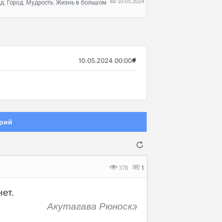
10.05.2024
од
Город
Мудрость
Жизнь в большом
,
,
,
10.05.2024 00:00
#
рий
378
1
ет.
Акутагава Рюноскэ
Отмена
Отправить