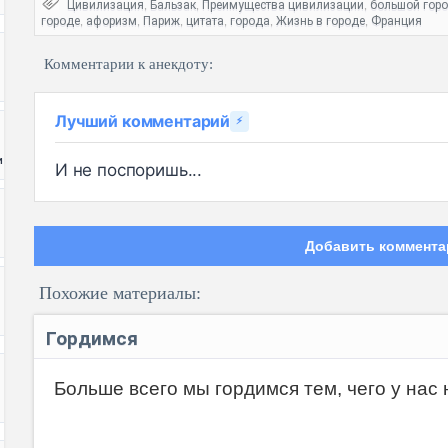
Цивилизация
Бальзак
Преимущества цивилизации
большой гор
,
,
,
городе
афоризм
Париж
цитата
города
Жизнь в городе
Франция
,
,
,
,
,
,
Комментарии к анекдоту:
Лучший комментарий
⚡
и
И не поспоришь...
Добавить коммента
Похожие материалы:
Гордимся
Больше всего мы гордимся тем, чего у нас н
Код: