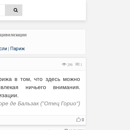
 цивилизации
сли
Париж
|
296
1
рижа в том, что здесь можно
влекая ничьего внимания.
изации.
оре де Бальзак ("Отец Горио")
0