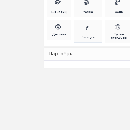
🕵️
🎬
📹
Штирлиц
Webm
Coub
🧒
🤪
❓
Детские
Тупые
Загадки
анекдоты
Партнёры