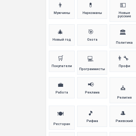
👨
💊
💵
Мужчины
Наркоманы
Новые
русские
🎄
🎯
🏛️
Новый год
Охота
Политика
🛒
👨‍🔧
💻
Покупатели
Профи
Программисты
💼
📢
⛪
Работа
Реклама
Религия
🎵
🎩
🍽️
Рифма
Ржевский
Ресторан