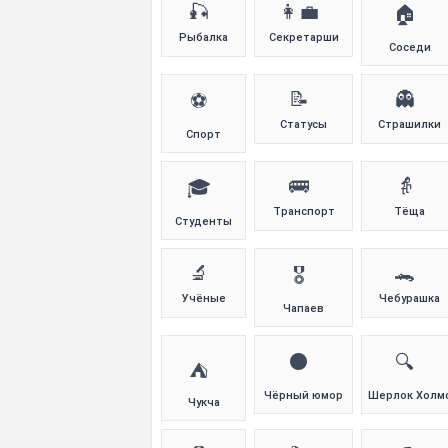
🎣
👩‍💼
🏠
Рыбалка
Секретарши
Соседи
📝
👻
⚽
Статусы
Страшилки
Спорт
🚌
👵
🎓
Транспорт
Тёща
Студенты
🔬
🐊
🎖️
Учёные
Чебурашка
Чапаев
⚫
🔍
⛺
Чёрный юмор
Шерлок Холм
Чукча