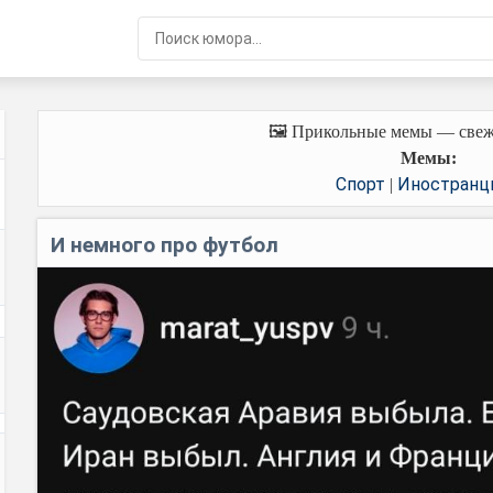
🖼️ Прикольные мемы — свеж
Мемы:
Спорт
Иностран
|
И немного про футбол