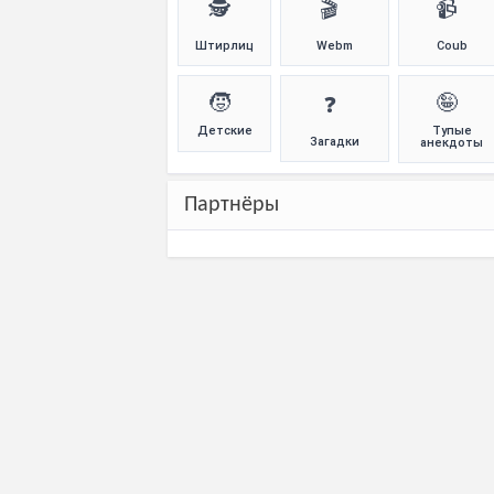
🕵️
🎬
📹
Штирлиц
Webm
Coub
🧒
🤪
❓
Детские
Тупые
Загадки
анекдоты
Партнёры