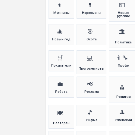
👨
💊
💵
Мужчины
Наркоманы
Новые
русские
🎄
🎯
🏛️
Новый год
Охота
Политика
🛒
👨‍🔧
💻
Покупатели
Профи
Программисты
💼
📢
⛪
Работа
Реклама
Религия
🎵
🎩
🍽️
Рифма
Ржевский
Ресторан