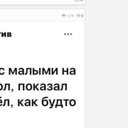
1179
0