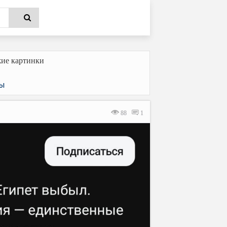
ие картинки
цы
88
1