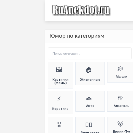
Юмор по категориям
💭
🖼️
🏠
Мысли
Картинки
Жизненные
(Мемы)
🚗
🍺
⚡
Авто
Алкоголь
Короткие
🐻
🎖️
👱‍♀️
Винни-Пух
Блондинки