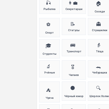
🎣
👩‍💼
🏠
Рыбалка
Секретарши
Соседи
📝
👻
⚽
Статусы
Страшилки
Спорт
🚌
👵
🎓
Транспорт
Тёща
Студенты
🔬
🐊
🎖️
Учёные
Чебурашка
Чапаев
⚫
🔍
⛺
Чёрный юмор
Шерлок Холм
Чукча