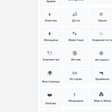
Армия
👦
👶
✡️
Вовочка
Дети
Евреи
👩
🐾
✨
Женщины
Животные
Знаменитост
💘
🔞
🌐
Знакомства
Интим
Интернет
📜
🔫
🌍
История
Криминал
Иностранцы
⚕️
💑
❤️
Медицина
Муж и Жена
Любовь