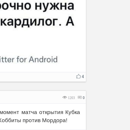
4
1203
0
момент матча открытия Кубка
Хоббиты против Мордора!