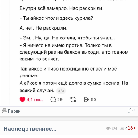
Парни
1
Наследственное...
16+
436
0