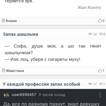
теряется зря.
Жан Кокто
Кошки
0
Запах шашлыка
540
0
— Софа, душа моя, а шо так тянет
шашлычком?
— Изя, поц, убери с сигареты муху!
Животные
1
У каждой профессии запах особый
347
1