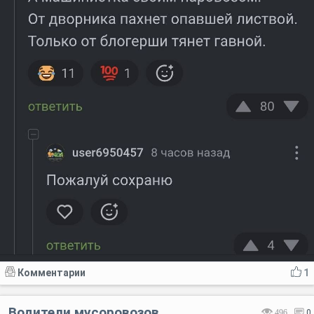
Комментарии
1
Водители мусоровозов
496
0