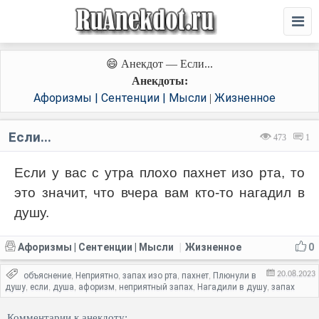
😄 Анекдот — Если...
Анекдоты:
Афоризмы | Сентенции | Мысли
Жизненное
|
Если...
473
1
Если у вас с утра плохо пахнет изо рта, то
это значит, что вчера вам кто-то нагадил в
душу.
Афоризмы | Сентенции | Мысли
Жизненное
0
|
20.08.2023
объяснение
Неприятно
запах изо рта
пахнет
Плюнули в
,
,
,
,
душу
если
душа
афоризм
неприятный запах
Нагадили в душу
запах
,
,
,
,
,
,
Комментарии к анекдоту: