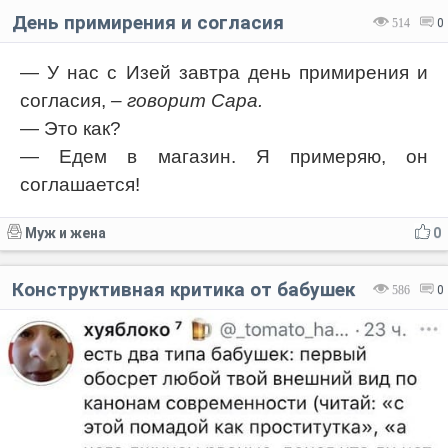
День примирения и согласия
514
0
— У нас с Изей завтра день примирения и
согласия,
– говорит Сара.
— Это как?
— Едем в магазин. Я примеряю, он
соглашается!
Муж и жена
0
Конструктивная критика от бабушек
586
0