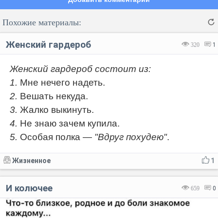
Похожие материалы:
Женский гардероб
320
1
Женский гардероб состоит из:
1.
Мне нечего надеть.
Код:
Отмена
Отправить
2.
Вешать некуда.
3.
Жалко выкинуть.
4.
Не знаю зачем купила.
5.
Особая полка —
"Вдруг похудею"
.
Жизненное
1
И колючее
659
0