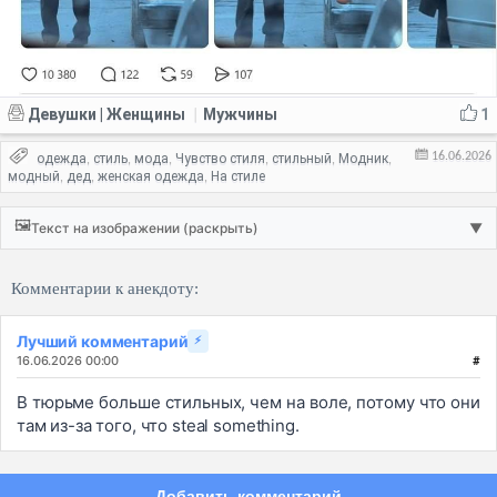
Девушки | Женщины
Мужчины
1
|
16.06.2026
одежда
стиль
мода
Чувство стиля
стильный
Модник
,
,
,
,
,
,
модный
дед
женская одежда
На стиле
,
,
,
🖼️
Текст на изображении (раскрыть)
▼
Комментарии к анекдоту:
Лучший комментарий
⚡
16.06.2026 00:00
#
В тюрьме больше стильных, чем на воле, потому что они
там из-за того, что steal something.
Добавить комментарий