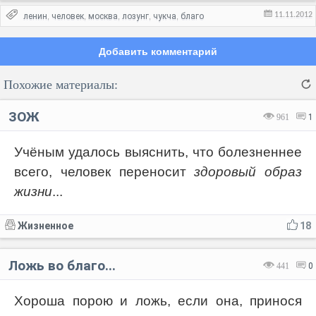
11.11.2012
ленин
человек
москва
лозунг
чукча
благо
,
,
,
,
,
Добавить комментарий
Похожие материалы:
ЗОЖ
961
1
Учёным удалось выяснить, что болезненнее
всего, человек переносит
здоровый образ
Код:
Отмена
Отправить
жизни
...
Жизненное
18
Ложь во благо...
441
0
Хороша порою и ложь, если она, принося