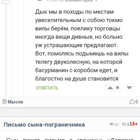
Мысли
0
Письмо сына-пограничника
16+
83
0