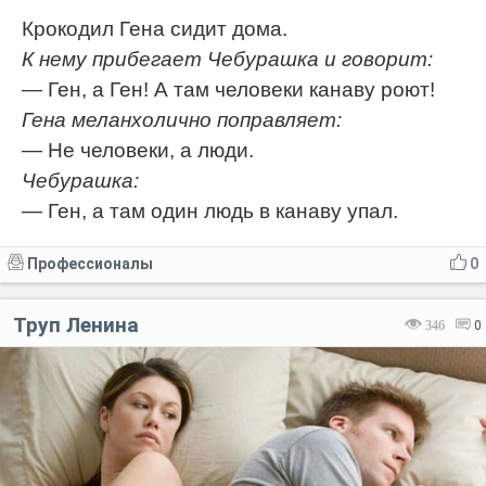
Крокодил Гена сидит дома.
К нему прибегает Чебурашка и говорит:
— Ген, а Ген! А там человеки канаву роют!
Гена меланхолично поправляет:
— Не человеки, а люди.
Чебурашка:
— Ген, а там один людь в канаву упал.
Профессионалы
0
Труп Ленина
346
0