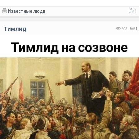
Известные люди
1
Тимлид
693
1