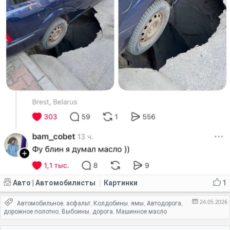
Авто | Автомобилисты
Картинки
1
|
24.05.2026
Автомобильное
асфальт
Колдобины
ямы
Автодорога
,
,
,
,
,
дорожное полотно
Выбоины
дорога
Машинное масло
,
,
,