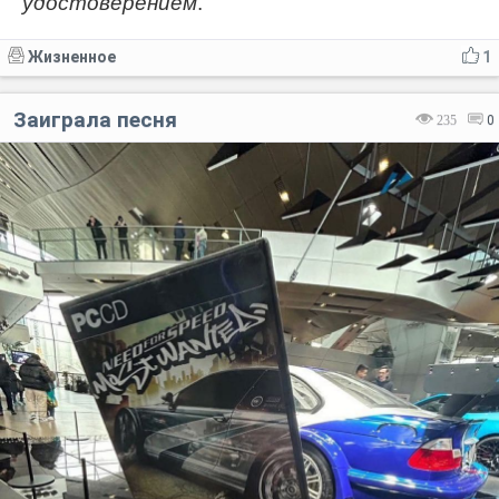
удостоверением
.
Жизненное
1
Заиграла песня⁠⁠
235
0