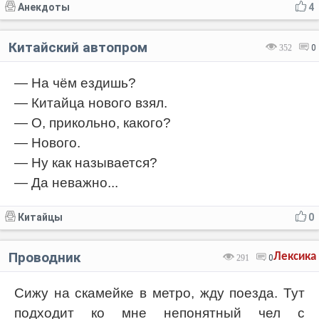
Анекдоты
4
Китайский автопром
352
0
— На чём ездишь?
— Китайца нового взял.
— О, прикольно, какого?
— Нового.
— Ну как называется?
— Да неважно...
Китайцы
0
Проводник
Лексика
291
0
Сижу на скамейке в метро, жду поезда. Тут
подходит ко мне непонятный чел с