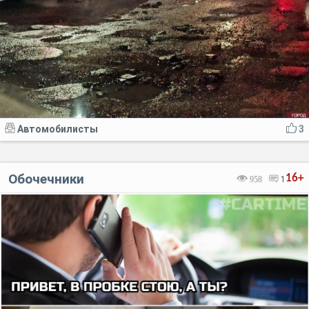
Автомобилисты
3
Обочечники
16+
958
1