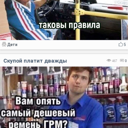
Дети
5
Скупой платит дважды
467
0