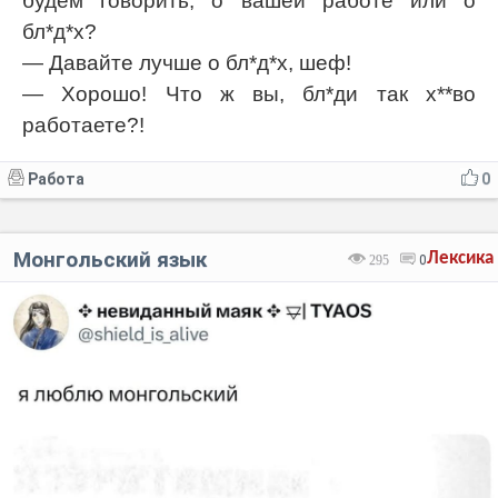
будем говорить, о вашей работе или о
бл*д*х?
— Давайте лучше о бл*д*х, шеф!
— Хорошо! Что ж вы, бл*ди так х**во
работаете?!
Работа
0
Монгольский язык
Лексика
295
0