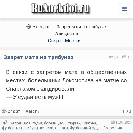
😄 Анекдот — Запрет мата на трибунах
Анекдоты:
Спорт
Мысли
|
Запрет мата на трибунах
306
1
В связи с запретом мата в общественных
местах, болельщики Локомотива на матче со
Спартаком скандировали:
— У судьи есть муж!!!
Спорт
Мысли
0
|
11.04.2024
Запрет мата
судья
болельщики
Спартак
Трибуна
,
,
,
,
,
футбол
мат
трибуны
лексика
фанаты
Футбольный судья
Локомотив
,
,
,
,
,
,