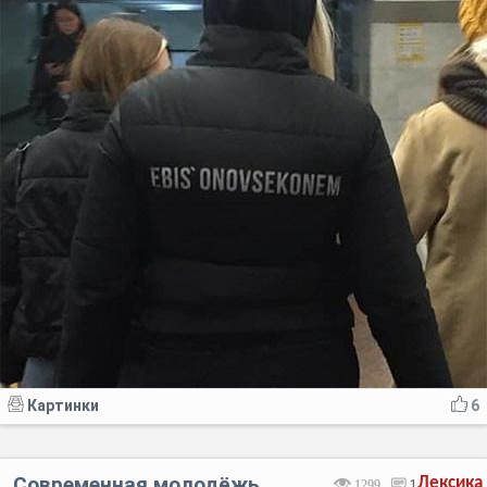
Картинки
6
Современная молодёжь
Лексика
1299
1