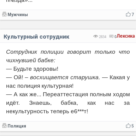
Мужчины
7
Культурный сотрудник
Лексика
2834
0
Сотрудник полиции говорит только что
чихнувшей бабке:
— Будьте здоровы!
— Ой!
– восхищается старушка.
— Какая у
нас полиция культурная!
— А как же... Переаттестация полным ходом
идёт. Знаешь, бабка, как нас за
некультурность теперь е6***т!
Полиция
5