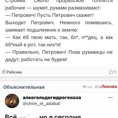
Стройка. Около прорабской толпятся
рабочие — шумят, руками размахивают:
— Петрович! Пусть Петрович скажет!
Выходит Петрович. Немного помявшись,
шмякает подшлемник о землю:
— Как ёб твою мать, так, бл*, п**дец, а как
ёб*ный в рот, так них*я!
— Правильно, Петрович! Пока рукавицы не
дадут, работать не будем!
Рабочие
1
Объяснительная
Лексика
645
0