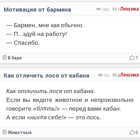
Мотивация от бармена
Лексика
1301
1
— Бармен, мне как обычно.
— П...здуй на работу!
— Спасибо.
В баре
7
Как отличить лося от кабана
Лексика
781
0
Как отличить лося от кабана:
Если вы видите животное и непроизвольно
говорите
«бл#ть!»
— перед вами
кабан
.
А если
«них#я себе!»
— это
лось
.
Животные
0