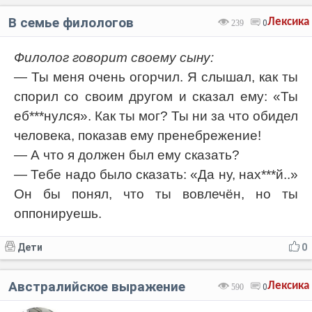
В семье филологов
Лексика
239
0
Филолог говорит своему сыну:
— Ты меня очень огорчил. Я слышал, как ты
спорил со своим другом и сказал ему: «Ты
еб***нулся». Как ты мог? Ты ни за что обидел
человека, показав ему пренебрежение!
— А что я должен был ему сказать?
— Тебе надо было сказать: «Да ну, нах***й..»
Он бы понял, что ты вовлечён, но ты
оппонируешь.
Дети
0
Австралийское выражение
Лексика
590
0