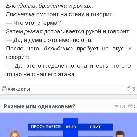
Блондинка
,
брюнетка
и
рыжая
.
Брюнетка
смотрит на стену и говорит:
— Что это, сперма?
Затем
рыжая
дотрагивается рукой и говорит:
— Да, я думаю это именно она.
После чего,
блондинка
пробует на вкус и
говорит:
— Да, это определённо она и есть, но это
точно не с нашего этажа.
Анекдоты
3
Разные или одинаковые?
161
0