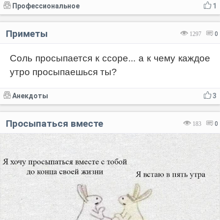
Профессиональное
1
Приметы
1297
0
Соль просыпается к ссоре... а к чему каждое
утро просыпаешься ты?
Анекдоты
3
Просыпаться вместе
183
0