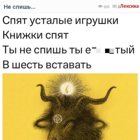
Не спишь...
Лексика
669
0