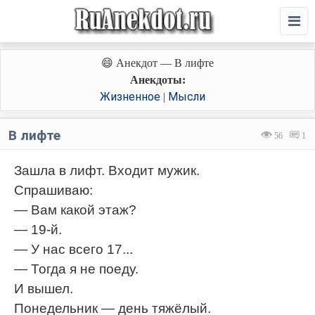
😄 Анекдот — В лифте
Анекдоты:
Жизненное
Мысли
|
В лифте
56
1
Зашла в лифт. Входит мужик.
Спрашиваю:
— Вам какой этаж?
— 19-й.
— У нас всего 17...
— Тогда я не поеду.
И вышел.
Понедельник — день тяжёлый.