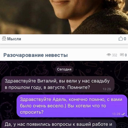
Мысли
0
Разочарование невесты
332
0