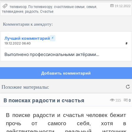
19.12.2022
телевизор
По телевизору
счастливые семьи
семья
,
,
,
,
телевидение
радость
Счастье
,
,
Комментарии к анекдоту:
Лучший комментарий
⚡
19.12.2022 06:40
#
Выполнено профессиональными актёрами...
Добавить комментарий
Похожие материалы:
В поисках радости и счастья
555
0
В поиске радости и счастья человек бежит
прочь от самого себя, хотя в
Код:
Отмена
Отправить
действительности реальный источник