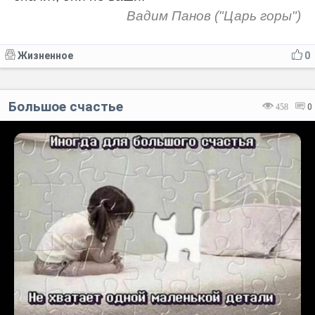
Вадим Панов ("Царь горы")
Жизненное
0
Большое счастье
458
0