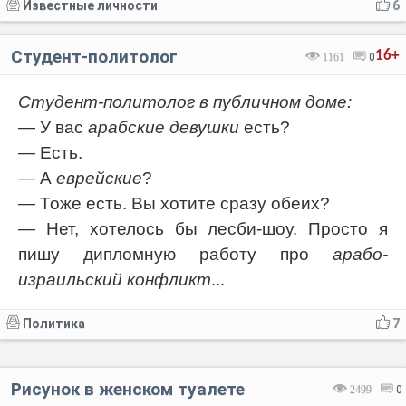
Известные личности
6
Студент-политолог
16+
1161
0
Студент-политолог в публичном доме:
— У вас
арабские девушки
есть?
— Есть.
— А
еврейские
?
— Тоже есть. Вы хотите сразу обеих?
— Нет, хотелось бы лесби-шоу. Просто я
пишу дипломную работу про
арабо-
израильский конфликт
...
Политика
7
Рисунок в женском туалете
2499
0