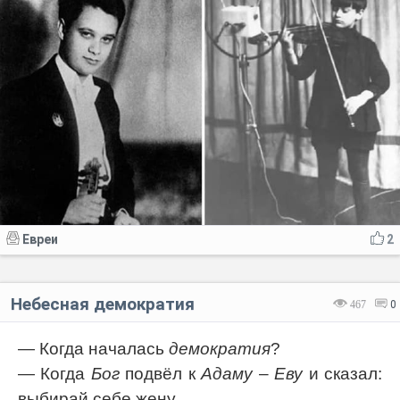
Евреи
2
Небесная демократия
467
0
— Когда началась
демократия
?
— Когда
Бог
подвёл к
Адаму
–
Еву
и сказал:
выбирай себе жену.