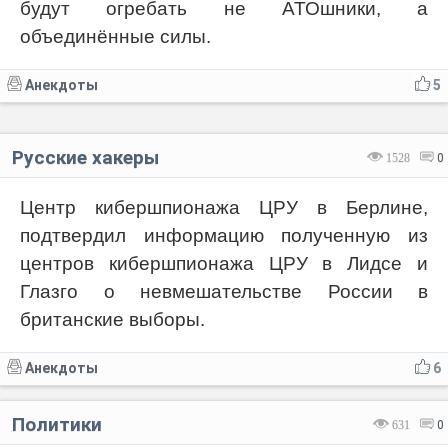
будут огребать не АТОшники, а
объединённые силы.
Анекдоты
5
Русские хакеры
1528
0
Центр кибершпионажа ЦРУ в Берлине,
подтвердил информацию полученную из
центров кибершпионажа ЦРУ в Лидсе и
Глазго о невмешательстве России в
британские выборы.
Анекдоты
6
Политики
631
0