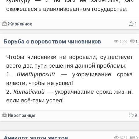
культуру — и ты сам не заметишь, как
окажешься в цивилизованном государстве.
Жизненное
1
Борьба с воровством чиновников
1040
1
Чтобы чиновники не воровали, существует
всего два пути решения данной проблемы:
1.
Швейцарский
— укорачивание срока
власти, чтобы не успел!
2.
Китайский
— укорачивание срока жизни,
если всё-таки успел!
Иностранцы
9
Анекдот эпохи застоя
6757
0