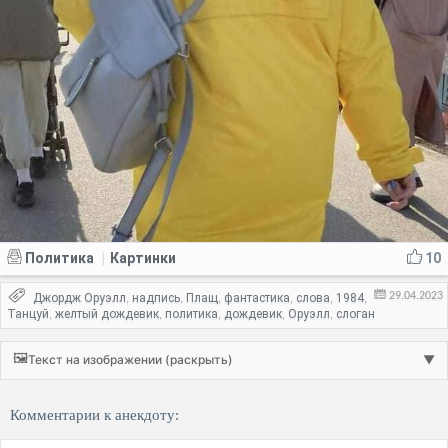
Политика
Картинки
10
|
29.04.2023
Джордж Оруэлл
надпись
Плащ
фантастика
слова
1984
,
,
,
,
,
,
Танцуй
желтый дождевик
политика
дождевик
Оруэлл
слоган
,
,
,
,
,
🖼️
Текст на изображении (раскрыть)
▼
Комментарии к анекдоту: