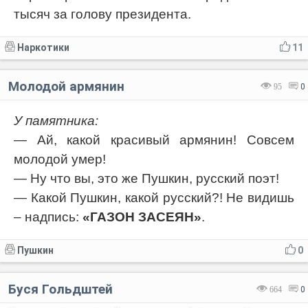
тысяч за голову президента.
Наркотики
11
Молодой армянин
95
0
У памятника:
— Ай, какой красивый армянин! Совсем
молодой умер!
— Ну что вы, это же Пушкин, русский поэт!
— Какой Пушкин, какой русский?! Не видишь
– надпись:
«ГАЗОН ЗАСЕЯН»
.
Пушкин
0
Буся Гольдштей
664
0