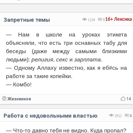
Запретные темы
16+
Лексика
1239
1
— Нам в школе на уроках этикета
объясняли, что есть три оснавных табу для
беседы (даже между самыми близкими
людьми):
религия
,
ceкc
и
зарплата
.
— Одному Аллаху известно, как я еб#сь на
работе за такие копейки.
— Комбо!
Жизненное
14
Работа с недовольными властью
2912
0
— Что-то давно тебя не видно. Куда пропал?