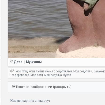
Дети
Мужчины
|
мой отец
отец
Познакомил с родителями
Мои родители
Знакомс
,
,
,
,
Поздоровался
Мой батя
моя девушка
бухой
,
,
,
🖼️
Текст на изображении (раскрыть)
Комментарии к анекдоту: