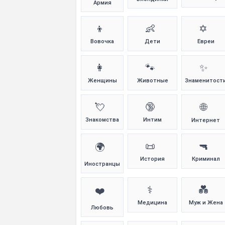
Армия
👦
👶
✡️
Вовочка
Дети
Евреи
👩
🐾
✨
Женщины
Животные
Знаменитост
💘
🔞
🌐
Знакомства
Интим
Интернет
📜
🔫
🌍
История
Криминал
Иностранцы
⚕️
💑
❤️
Медицина
Муж и Жена
Любовь