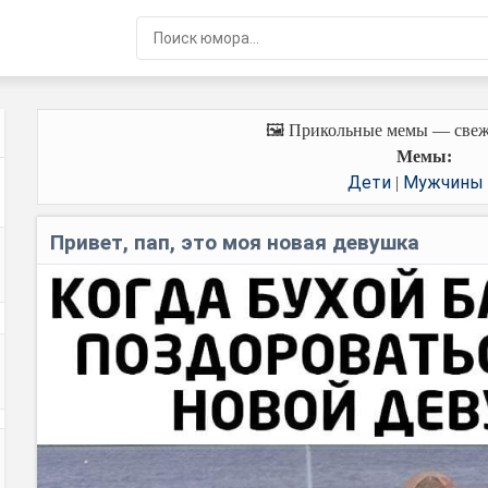
🖼️ Прикольные мемы — свеж
Мемы:
Дети
Мужчины
|
Привет, пап, это моя новая девушка