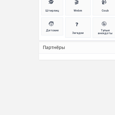
🕵️
🎬
📹
Штирлиц
Webm
Coub
🧒
🤪
❓
Детские
Тупые
Загадки
анекдоты
Партнёры