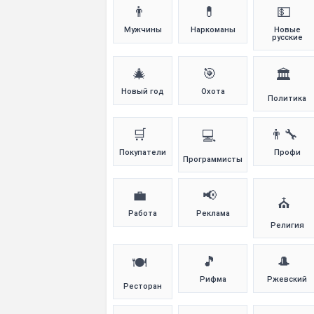
👨
💊
💵
Мужчины
Наркоманы
Новые
русские
🎄
🎯
🏛️
Новый год
Охота
Политика
🛒
👨‍🔧
💻
Покупатели
Профи
Программисты
💼
📢
⛪
Работа
Реклама
Религия
🎵
🎩
🍽️
Рифма
Ржевский
Ресторан