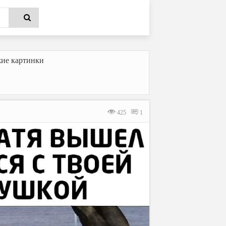
ие картинки
425
1