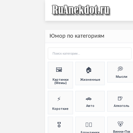
Юмор по категориям
💭
🖼️
🏠
Мысли
Картинки
Жизненные
(Мемы)
🚗
🍺
⚡
Авто
Алкоголь
Короткие
🐻
🎖️
👱‍♀️
Винни-Пух
Блондинки