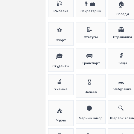
🎣
👩‍💼
🏠
Рыбалка
Секретарши
Соседи
📝
👻
⚽
Статусы
Страшилки
Спорт
🚌
👵
🎓
Транспорт
Тёща
Студенты
🔬
🐊
🎖️
Учёные
Чебурашка
Чапаев
⚫
🔍
⛺
Чёрный юмор
Шерлок Холм
Чукча