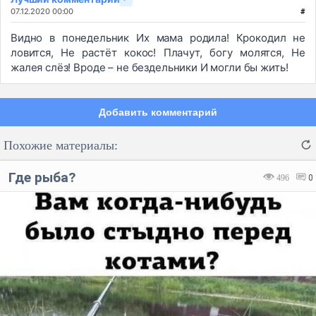
07.12.2020 00:00
#
Видно в понедельник Их мама родила! Крокодил не
ловится, Не растёт кокос! Плачут, богу молятся, Не
жалея слёз! Вроде – не бездельники И могли бы жить!
Добавить комментарий
Похожие материалы:
Где рыба?
496
0
Код:
Отмена
Отправить