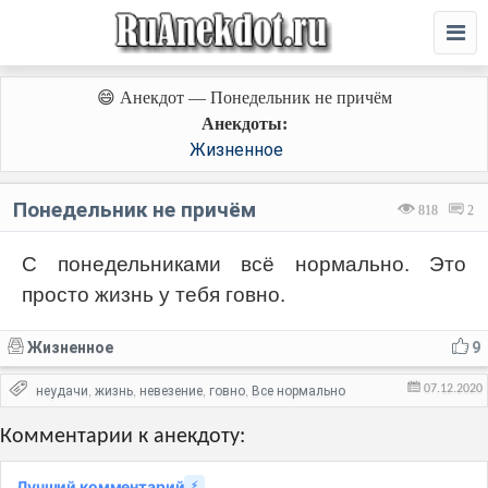
😄 Анекдот — Понедельник не причём
Анекдоты:
Жизненное
Понедельник не причём
818
2
С понедельниками всё нормально. Это
просто жизнь у тебя говно.
Жизненное
9
07.12.2020
неудачи
жизнь
невезение
говно
Все нормально
,
,
,
,
Комментарии к анекдоту:
Лучший комментарий
⚡