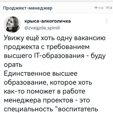
Проджект-менеджер
938
0