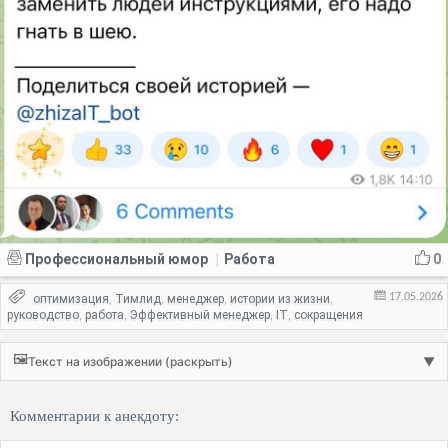
Профессиональный юмор
Работа
0
|
17.05.2026
оптимизация
Тимлид
менеджер
истории из жизни
,
,
,
,
руководство
работа
Эффективный менеджер
IT
сокращения
,
,
,
,
🖼️
Текст на изображении (раскрыть)
▼
Комментарии к анекдоту: