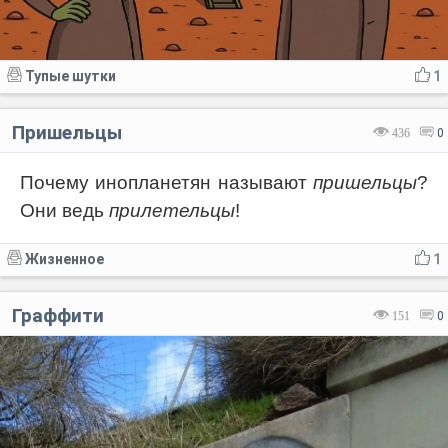
Тупые шутки
1
Пришельцы
436
0
Почему инопланетян называют
пришельцы
?
Они ведь
прилетельцы
!
Жизненное
1
Граффити
151
0