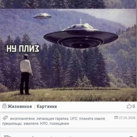
Жизненное
Картинки
0
|
27.05.2026
инопланетяне
летающая тарелка
UFO
планета земля
,
,
,
,
пришельцы
земляне
НЛО
похищение
,
,
,
🖼️