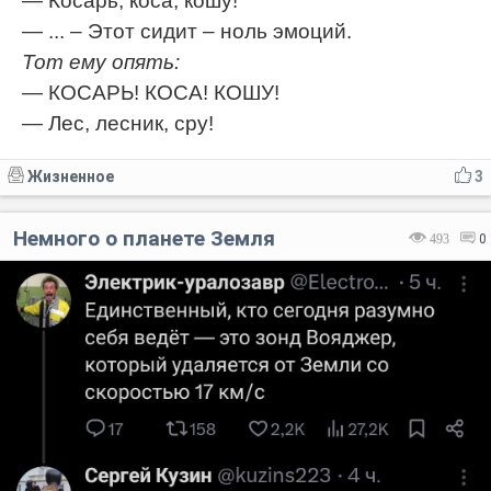
— Косарь, коса, кошу!
— ... – Этот сидит – ноль эмоций.
Тот ему опять:
— КОСАРЬ! КОСА! КОШУ!
— Лес, лесник, сру!
Жизненное
3
Немного о планете Земля
493
0