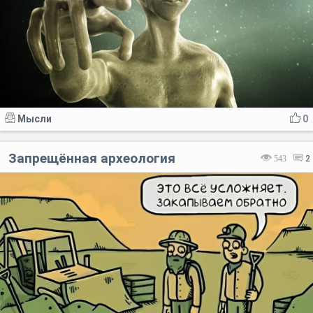
Мысли
0
Запрещённая археология
543
2