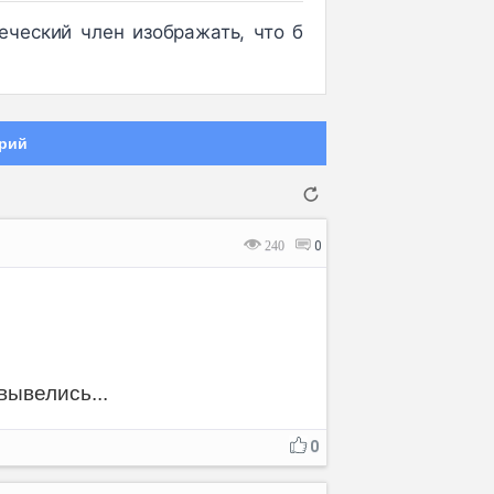
еческий член изображать, что б
рий
240
0
Отмена
Отправить
вывелись...
0