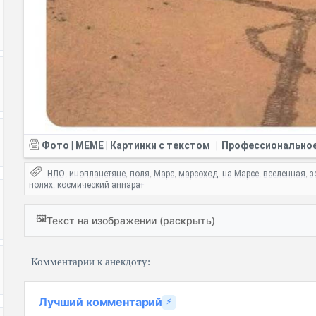
Фото | MEME | Картинки с текстом
Профессионально
|
НЛО
инопланетяне
поля
Марс
марсоход
на Марсе
вселенная
з
,
,
,
,
,
,
,
полях
космический аппарат
,
🖼️
Текст на изображении (раскрыть)
Комментарии к анекдоту:
Лучший комментарий
⚡