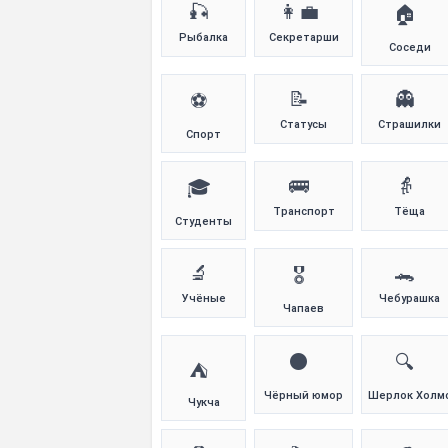
🎣
👩‍💼
🏠
Рыбалка
Секретарши
Соседи
📝
👻
⚽
Статусы
Страшилки
Спорт
🚌
👵
🎓
Транспорт
Тёща
Студенты
🔬
🐊
🎖️
Учёные
Чебурашка
Чапаев
⚫
🔍
⛺
Чёрный юмор
Шерлок Холм
Чукча