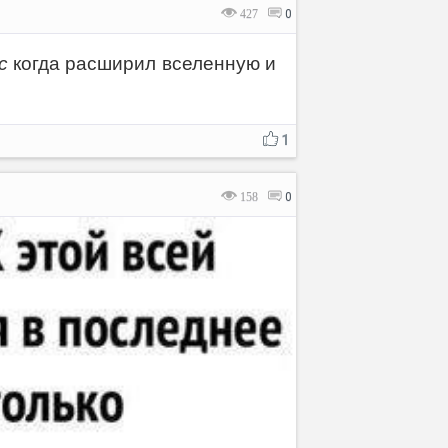
427
0
с
когда расширил вселенную и
1
158
0