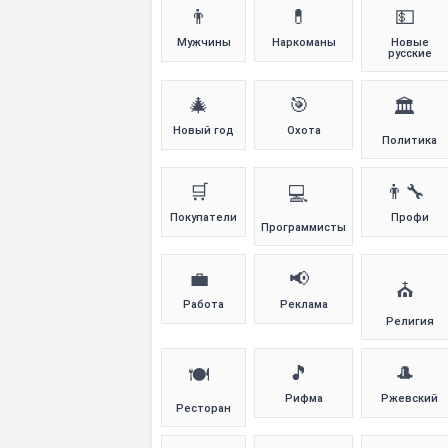
👨
💊
💵
Мужчины
Наркоманы
Новые
русские
🎄
🎯
🏛️
Новый год
Охота
Политика
🛒
👨‍🔧
💻
Покупатели
Профи
Программисты
💼
📢
⛪
Работа
Реклама
Религия
🎵
🎩
🍽️
Рифма
Ржевский
Ресторан