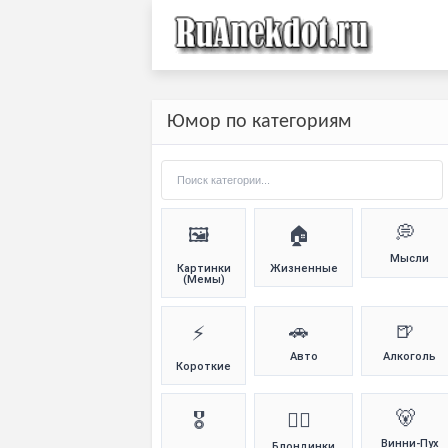
Юмор по категориям
💭
🖼️
🏠
Мысли
Картинки
Жизненные
(Мемы)
🚗
🍺
⚡
Авто
Алкоголь
Короткие
🐻
🎖️
👱‍♀️
Винни-Пух
Блондинки