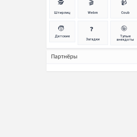
🕵️
🎬
📹
Штирлиц
Webm
Coub
🧒
🤪
❓
Детские
Тупые
Загадки
анекдоты
Партнёры