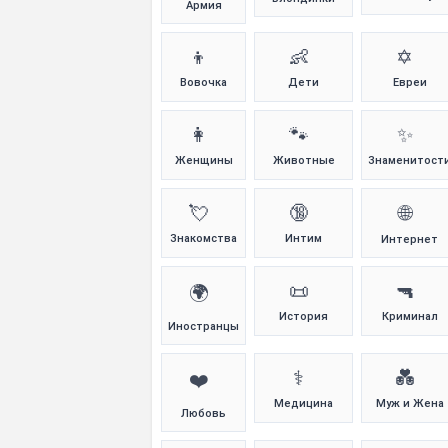
Армия
👦
👶
✡️
Вовочка
Дети
Евреи
👩
🐾
✨
Женщины
Животные
Знаменитост
💘
🔞
🌐
Знакомства
Интим
Интернет
📜
🔫
🌍
История
Криминал
Иностранцы
⚕️
💑
❤️
Медицина
Муж и Жена
Любовь