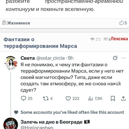
разбейте
пространственно-временной
континуум
и покиньте вселенную.
Жизненное
5
Фантазии о
Лексика
272
0
терраформировании Марса