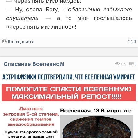
— Через пять миллиардов.
— Ну, слава Богу,
– облегчённо вздыхает
слушатель,
— а то мне послышалось
«через пять миллионов»!
Конец света
0
Спасение Вселенной!
139
0