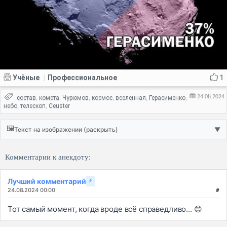
Учёные
Профессиональное
1
|
24.08.2024
состав
комета
Чурюмов
космос
вселенная
Герасименко
,
,
,
,
,
,
небо
телескоп
Ceuster
,
,
🖼️
Текст на изображении (раскрыть)
▼
Комментарии к анекдоту:
Лучший комментарий
⚡
24.08.2024 00:00
#
Тот самый момент, когда вроде всё справедливо... 😊