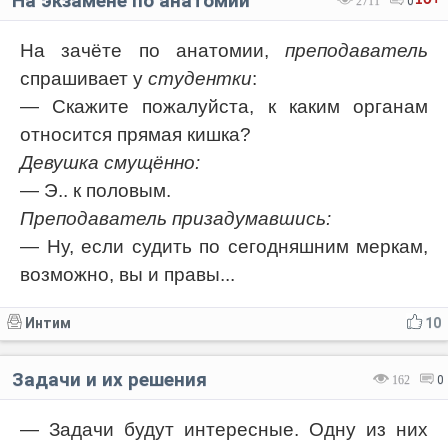
На экзамене по анатомии
2711
0
На зачёте по анатомии,
преподаватель
спрашивает у
студентки
:
— Скажите пожалуйста, к каким органам
относится прямая кишка?
Девушка смущённо:
— Э.. к половым.
Преподаватель призадумавшись:
— Ну, если судить по сегодняшним меркам,
возможно, вы и правы...
Интим
10
Задачи и их решения
162
0
— Задачи будут интересные. Одну из них