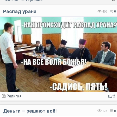
Распад урана
460
0
Код:
Отмена
Отправить
Религия
2
Деньги – решают всё!
123
0