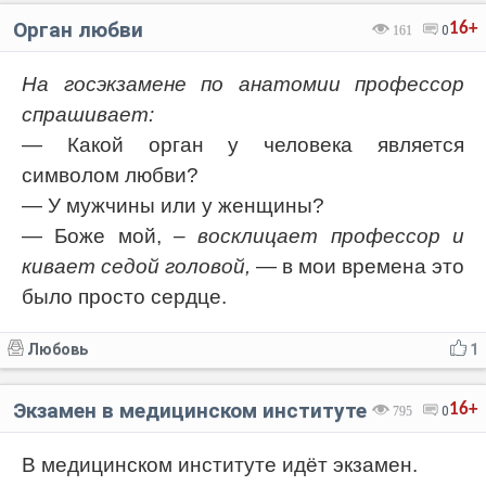
Орган любви
16+
161
0
На госэкзамене по анатомии профессор
спрашивает:
— Какой орган у человека является
символом любви?
— У мужчины или у женщины?
— Боже мой,
– восклицает профессор и
кивает седой головой,
— в мои времена это
было просто сердце.
Любовь
1
Экзамен в медицинском институте
16+
795
0
В медицинском институте идёт экзамен.