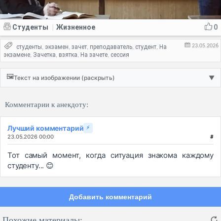
Студенты
Жизненное
0
|
23.05.2026
студенты
экзамен
зачет
преподаватель
студент
На
,
,
,
,
,
экзамене
Зачетка
взятка
На зачете
сессия
,
,
,
,
🖼️
Текст на изображении (раскрыть)
▼
Комментарии к анекдоту:
Лучший комментарий
⚡
23.05.2026 00:00
#
Тот самый момент, когда ситуация знакома каждому
студенту... 😊
Добавить комментарий
Похожие материалы: