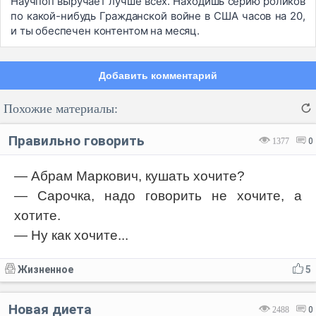
Научпоп выручает лучше всех. Находишь серию роликов
по какой-нибудь Гражданской войне в США часов на 20,
и ты обеспечен контентом на месяц.
Добавить комментарий
Похожие материалы:
Правильно говорить
1377
0
— Абрам Маркович, кушать хочите?
— Сарочка, надо говорить не хочите, а
Код:
Отмена
Отправить
хотите.
— Ну как хочите...
Жизненное
5
Новая диета
2488
0