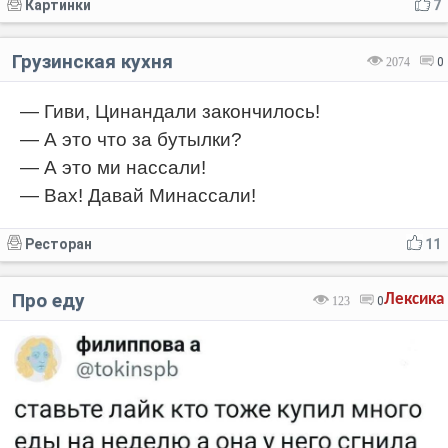
Картинки
7
Грузинская кухня
2074
0
— Гиви, Цинандали закончилось!
— А это что за бутылки?
— А это ми нассали!
— Вах! Давай Минассали!
Ресторан
11
Про еду
Лексика
123
0