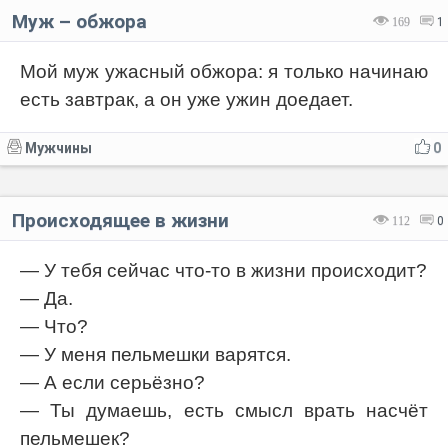
Муж – обжора
169
1
Мой муж ужасный обжора: я только начинаю
есть завтрак, а он уже ужин доедает.
Мужчины
0
Происходящее в жизни
112
0
— У тебя сейчас что-то в жизни происходит?
— Да.
— Что?
— У меня пельмешки варятся.
— А если серьёзно?
— Ты думаешь, есть смысл врать насчёт
пельмешек?