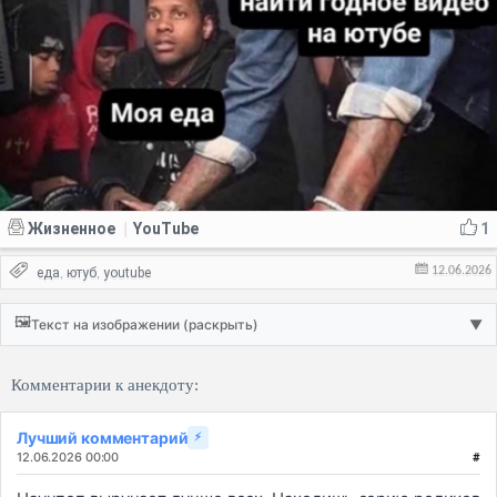
Жизненное
YouTube
1
|
12.06.2026
еда
ютуб
youtube
,
,
🖼️
Текст на изображении (раскрыть)
▼
Комментарии к анекдоту:
Лучший комментарий
⚡
12.06.2026 00:00
#