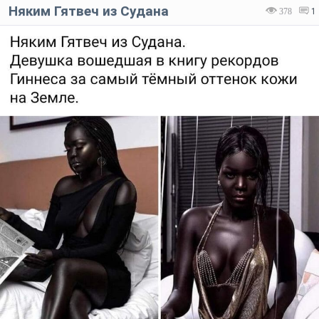
Няким Гятвеч из Судана
378
1