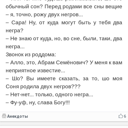
обычный сон? Перед родами все сны вещие
– я, точно, рожу двух негров...
– Сара! Ну, от куда могут быть у тебя два
негра?
– Не знаю от куда, но, во сне, были, таки, два
негра...
Звонок из роддома:
– Алло, это, Абрам Семёнович? У меня к вам
неприятное известие...
– Шо? Вы имеете сказать, за то, шо моя
Соня родила двух негров???
– Нет-нет... только, одного негра...
– Фу-уф, ну, слава Богу!!!
Анекдоты
6