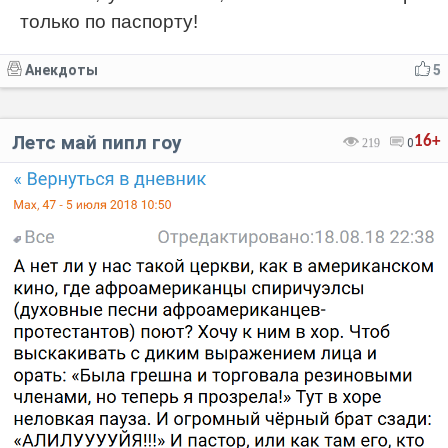
только по паспорту!
Анекдоты
5
Летс май пипл гоу
16+
219
0