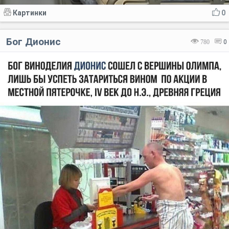
Картинки
0
Бог Дионис
780
0