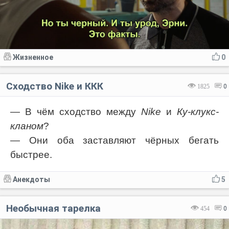
Жизненное
0
Сходство Nike и ККК
1825
0
— В чём сходство между
Nike
и
Ку-клукс-
кланом
?
— Они оба заставляют чёрных бегать
быстрее.
Анекдоты
5
Необычная тарелка
454
0