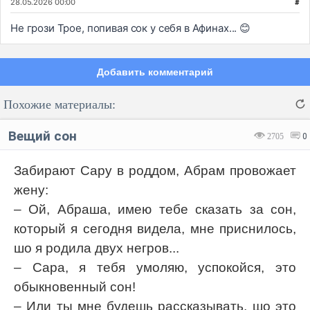
28.05.2026 00:00
#
Не грози Трое, попивая сок у себя в Афинах... 😊
Добавить комментарий
Похожие материалы:
Вещий сон
2705
0
Забирают Сару в роддом, Абрам провожает
жену:
Код:
Отмена
Отправить
– Ой, Абраша, имею тебе сказать за сон,
который я сегодня видела, мне приснилось,
шо я родила двух негров...
– Сара, я тебя умоляю, успокойся, это
обыкновенный сон!
– Или ты мне будешь рассказывать, шо это