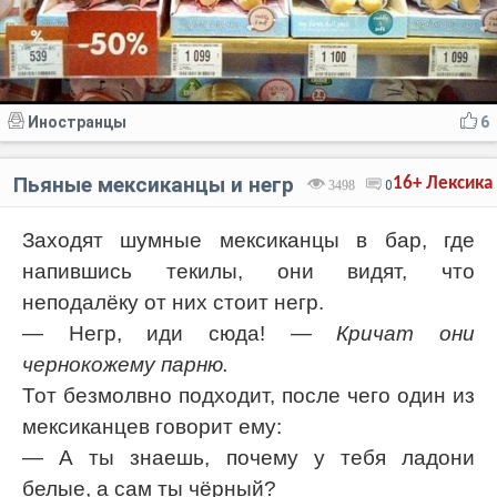
Иностранцы
6
Пьяные мексиканцы и негр
16+
Лексика
3498
0
Заходят шумные мексиканцы в бар, где
напившись текилы, они видят, что
неподалёку от них стоит негр.
— Негр, иди сюда!
— Кричат они
чернокожему парню.
Тот безмолвно подходит, после чего один из
мексиканцев говорит ему:
— А ты знаешь, почему у тебя ладони
белые, а сам ты чёрный?