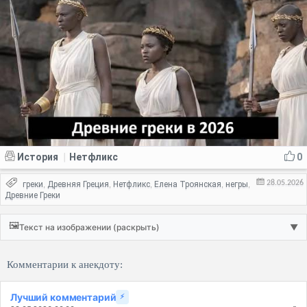
История
Нетфликс
0
|
28.05.2026
греки
Древняя Греция
Нетфликс
Елена Троянская
негры
,
,
,
,
,
Древние Греки
🖼️
Текст на изображении (раскрыть)
▼
Комментарии к анекдоту:
Лучший комментарий
⚡