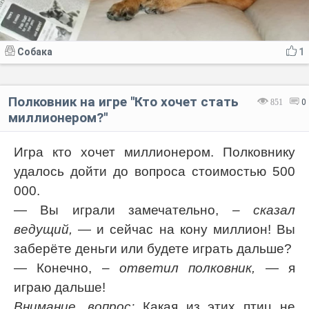
Собака
1
Полковник на игре ''Кто хочет стать
851
0
миллионером?''
Игра кто хочет миллионером. Полковнику
удалось дойти до вопроса стоимостью 500
000.
— Вы играли замечательно,
– сказал
ведущий,
— и сейчас на кону миллион! Вы
заберёте деньги или будете играть дальше?
— Конечно,
– ответил полковник,
— я
играю дальше!
Внимание, вопрос:
Какая из этих птиц не