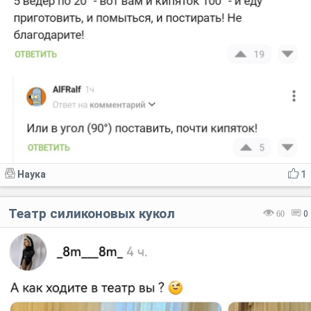
Наука
1
Театр силиконовых кукол
60
0