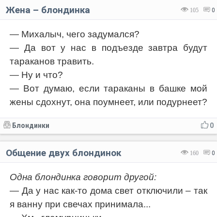
Жена – блондинка
105
0
— Михалыч, чего задумался?
— Да вот у нас в подъезде завтра будут
тараканов травить.
— Ну и что?
— Вот думаю, если тараканы в башке мой
жены сдохнут, она поумнеет, или подурнеет?
Блондинки
0
Общение двух блондинок
160
0
Одна блондинка говорит другой:
— Да у нас как-то дома свет отключили – так
я ванну при свечах принимала...