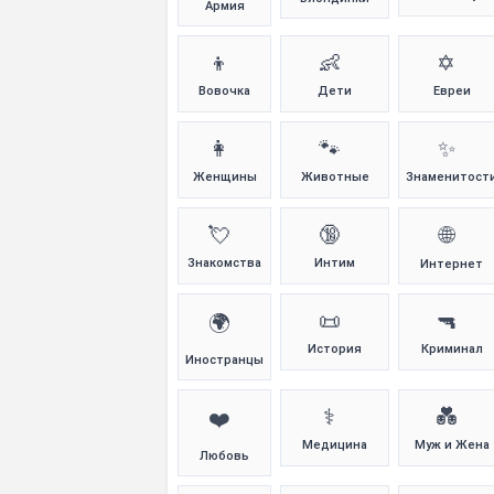
Армия
👦
👶
✡️
Вовочка
Дети
Евреи
👩
🐾
✨
Женщины
Животные
Знаменитост
💘
🔞
🌐
Знакомства
Интим
Интернет
📜
🔫
🌍
История
Криминал
Иностранцы
⚕️
💑
❤️
Медицина
Муж и Жена
Любовь