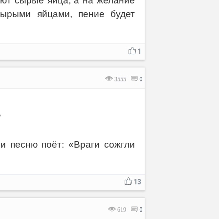
ют сырые яйца, а на желание
сырыми яйцами, пение будет
Отмена
Отправить
1
3555
0
?
 и песню поёт: «Враги сожгли
13
619
0