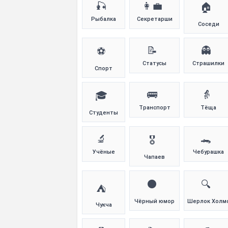
🎣
👩‍💼
🏠
Рыбалка
Секретарши
Соседи
📝
👻
⚽
Статусы
Страшилки
Спорт
🚌
👵
🎓
Транспорт
Тёща
Студенты
🔬
🐊
🎖️
Учёные
Чебурашка
Чапаев
⚫
🔍
⛺
Чёрный юмор
Шерлок Холм
Чукча