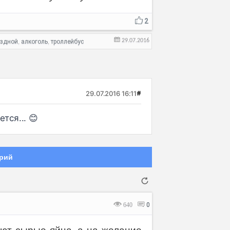
2
29.07.2016
ездной
алкоголь
троллейбус
,
,
29.07.2016 16:11
#
тся... 😊
рий
640
0