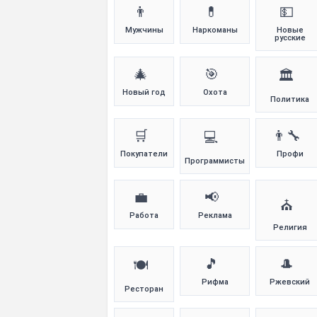
👨
💊
💵
Мужчины
Наркоманы
Новые
русские
🎄
🎯
🏛️
Новый год
Охота
Политика
🛒
👨‍🔧
💻
Покупатели
Профи
Программисты
💼
📢
⛪
Работа
Реклама
Религия
🎵
🎩
🍽️
Рифма
Ржевский
Ресторан