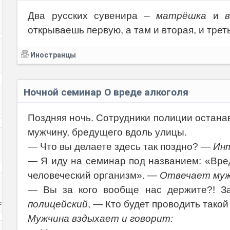
Два русских сувенира –
матрёшка
и
открываешь первую, а там и вторая, и трет
Иностранцы
Ночной семинар О вреде алкоголя
Поздняя ночь. Сотрудники полиции остан
мужчину, бредущего вдоль улицы.
— Что вы делаете здесь так поздно?
— Инт
— Я иду на семинар под названием: «Вре
человеческий организм».
— Отвечает муж
— Вы за кого вообще нас держите?! З
полицейский
, — Кто будет проводить такой
с
Мужчина вздыхает и говорит: