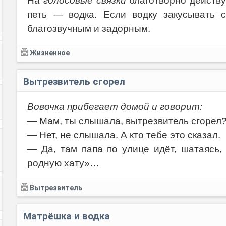
На
голосовые связки
благотворно действу
петь — водка. Если водку закусывать 
Код:
благозвучным и задорным.
Жизненное
Вытрезвитель сгорел
Вовочка прибегает домой и говорит:
— Мам, ты слышала, вытрезвитель сгорел
— Нет, не слышала. А кто тебе это сказал.
— Да, там папа по улице идёт, шатаясь,
родную хату»…
Вытрезвитель
Матрёшка и водка