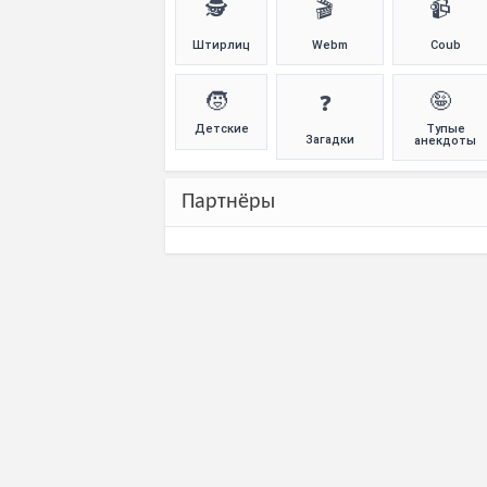
🕵️
🎬
📹
Штирлиц
Webm
Coub
🧒
🤪
❓
Детские
Тупые
Загадки
анекдоты
Партнёры