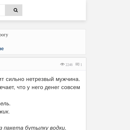
рогу
ае
2246
1
ит сильно нетрезвый мужчина.
чает, что у него денег совсем
ель.
жик.
з пакета бутылку водки.