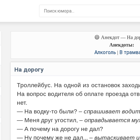
😄 Анекдот — На до
Анекдоты:
Алкоголь
В трамв
|
На дорогу
Троллейбус. На одной из остановок заход
На вопрос водителя об оплате проезда отве
нет.
— На водку-то были?
– спрашивает водит
— Меня друг угостил,
– оправдывается му
— А почему на дорогу не дал?
— Ну почему же не дал...
– вытаскивает и