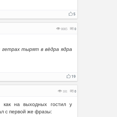
5
8085
0
в гетрах тырят в вёдра ядра
19
181
0
, как на выходных гостил у
ал с первой же фразы: