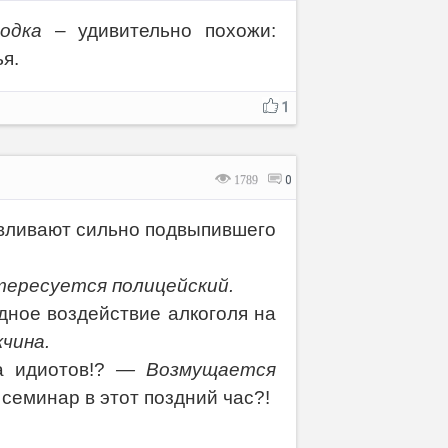
водка
– удивительно похожи:
ья.
1
1789
0
авливают сильно подвыпившего
ересуется полицейский.
дное воздействие алкоголя на
чина.
а идиотов!?
— Возмущается
 семинар в этот поздний час?!