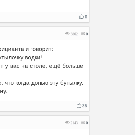
0
3862
0
ицианта и говорит:
утылочку водки!
ит у вас на столе, ещё больше
, что когда допью эту бутылку,
ну.
35
2143
0