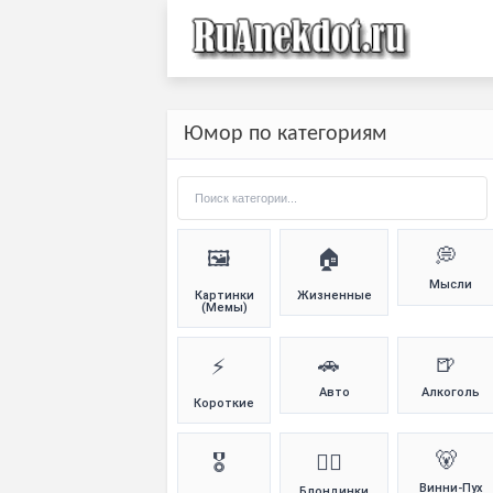
Юмор по категориям
💭
🖼️
🏠
Мысли
Картинки
Жизненные
(Мемы)
🚗
🍺
⚡
Авто
Алкоголь
Короткие
🐻
🎖️
👱‍♀️
Винни-Пух
Блондинки