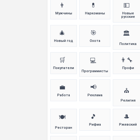
👨
💊
💵
Мужчины
Наркоманы
Новые
русские
🎄
🎯
🏛️
Новый год
Охота
Политика
🛒
👨‍🔧
💻
Покупатели
Профи
Программисты
💼
📢
⛪
Работа
Реклама
Религия
🎵
🎩
🍽️
Рифма
Ржевский
Ресторан