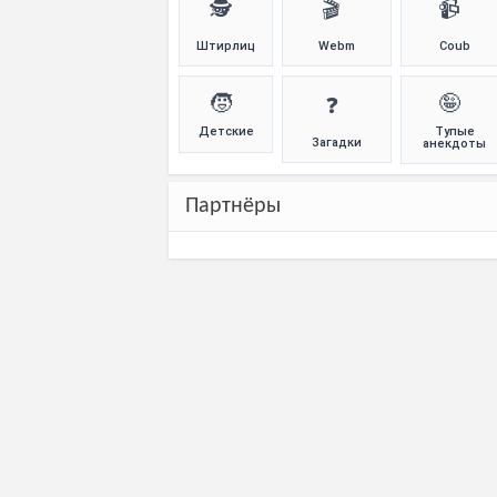
🕵️
🎬
📹
Штирлиц
Webm
Coub
🧒
🤪
❓
Детские
Тупые
Загадки
анекдоты
Партнёры