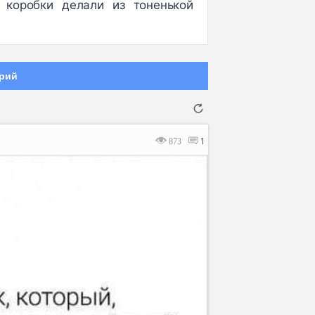
 коробки делали из тоненькой
рий
873
1
Отмена
Отправить