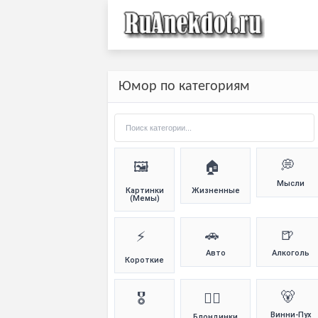
Юмор по категориям
💭
🖼️
🏠
Мысли
Картинки
Жизненные
(Мемы)
🚗
🍺
⚡
Авто
Алкоголь
Короткие
🐻
🎖️
👱‍♀️
Винни-Пух
Блондинки