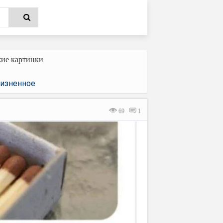
ие картинки
изненное
69
1