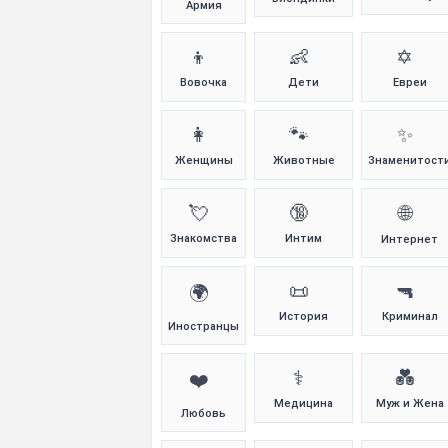
Армия
👦
👶
✡️
Вовочка
Дети
Евреи
👩
🐾
✨
Женщины
Животные
Знаменитост
💘
🔞
🌐
Знакомства
Интим
Интернет
📜
🔫
🌍
История
Криминал
Иностранцы
⚕️
💑
❤️
Медицина
Муж и Жена
Любовь