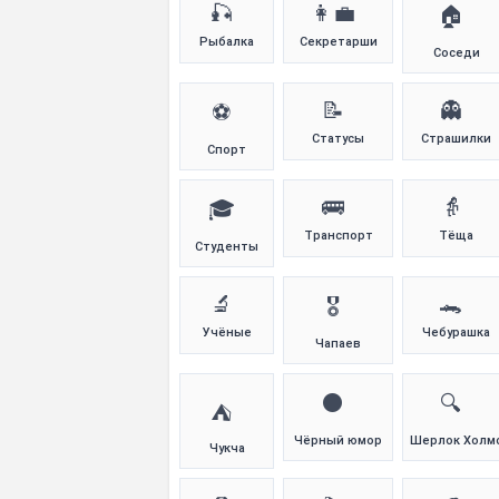
🎣
👩‍💼
🏠
Рыбалка
Секретарши
Соседи
📝
👻
⚽
Статусы
Страшилки
Спорт
🚌
👵
🎓
Транспорт
Тёща
Студенты
🔬
🐊
🎖️
Учёные
Чебурашка
Чапаев
⚫
🔍
⛺
Чёрный юмор
Шерлок Холм
Чукча