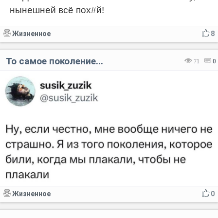
нынешней всё пох#й!
Жизненное
8
То самое поколение...
71
0
Жизненное
0