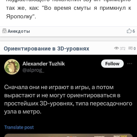
так же, как: "Во время смуты я примкнул к
Ярополку".
Анекдоты
6
Ориентирование в 3D-уровнях
372
0