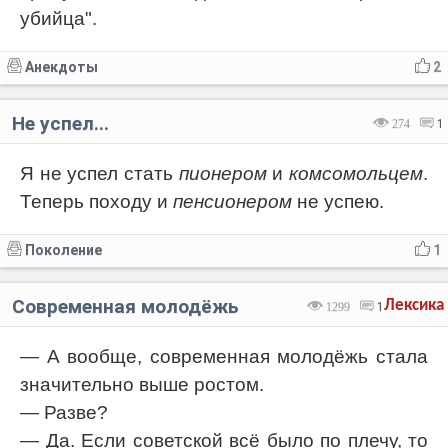
убийца".
Анекдоты
2
Не успел...
274
1
Я не успел стать
пионером
и
комсомольцем
.
Теперь походу и
пенсионером
не успею.
Поколение
1
Современная молодёжь
Лексика
1299
1
— А вообще, современная молодёжь стала
значительно выше ростом.
— Разве?
— Да. Если советской всё было по плечу, то