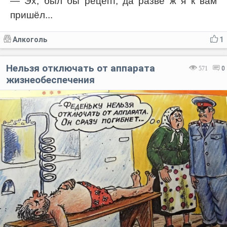
— Эх, был бы рецепт, да разве ж я к вам
пришёл...
Алкоголь
1
Нельзя отключать от аппарата
571
0
жизнеобеспечения