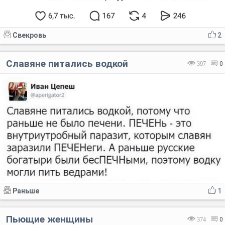
Свекровь
2
Славяне питались водкой
397
0
Раньше
1
Пьющие женщины
374
0