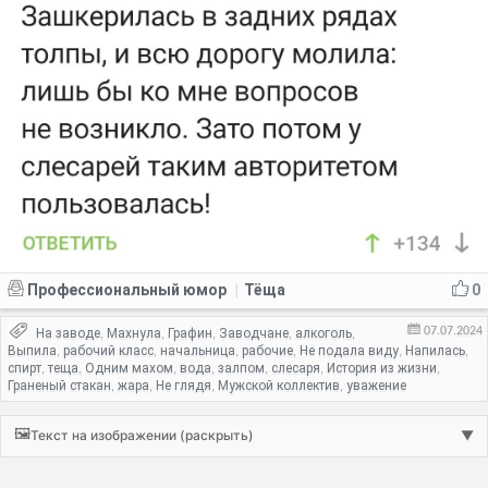
Профессиональный юмор
Тёща
0
|
07.07.2024
На заводе
Махнула
Графин
Заводчане
алкоголь
,
,
,
,
,
Выпила
рабочий класс
начальница
рабочие
Не подала виду
Напилась
,
,
,
,
,
,
спирт
теща
Одним махом
вода
залпом
слесаря
История из жизни
,
,
,
,
,
,
,
Граненый стакан
жара
Не глядя
Мужской коллектив
уважение
,
,
,
,
🖼️
Текст на изображении (раскрыть)
▼