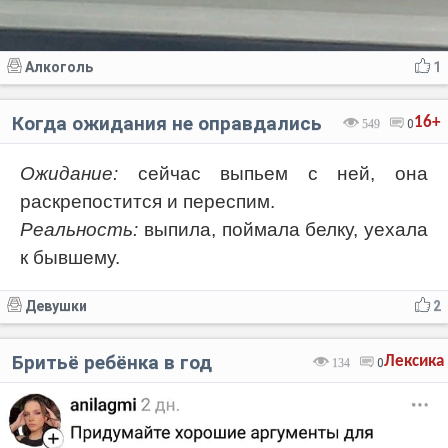
Алкоголь
1
Когда ожидания не оправдались
16+
549
0
Ожидание:
сейчас выпьем с ней, она
раскрепостится и переспим.
Реальность:
выпила, поймала белку, уехала
к бывшему.
Девушки
2
Бритьё ребёнка в год
Лексика
134
0