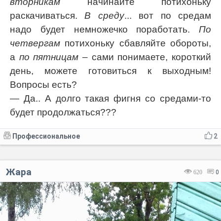
вторникам
начинайте потихоньку
раскачиваться.
В среду
... вот по средам
надо будет немножечко поработать.
По
четвергам
потихоньку сбавляйте обороты,
а
по пятницам
– сами понимаете, короткий
день, можете готовиться к выходным!
Вопросы есть?
— Да.. А долго такая фигня со средами-то
будет продолжаться???
Профессиональное
2
Жара
620
0