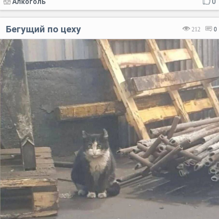
Алкоголь
0
Бегущий по цеху
212
0