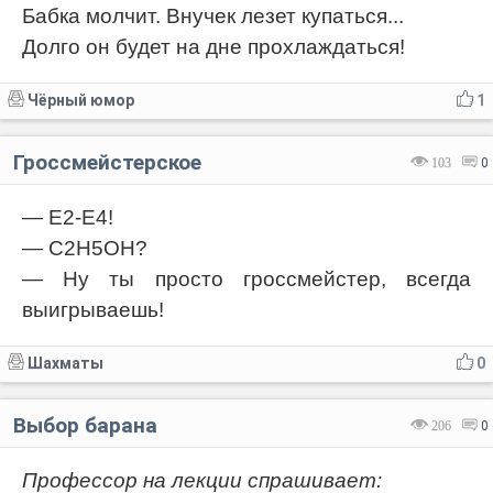
Бабка молчит. Внучек лезет купаться...
Долго он будет на дне прохлаждаться!
Чёрный юмор
1
Гроссмейстерское
103
0
— Е2-Е4!
— С2Н5ОН?
— Ну ты просто гроссмейстер, всегда
выигрываешь!
Шахматы
0
Выбор барана
206
0
Профессор на лекции спрашивает: