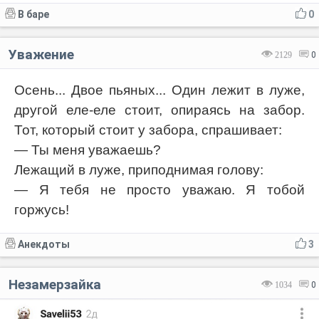
В баре
0
Уважение
2129
0
Осень... Двое пьяных... Один лежит в луже,
другой еле-еле стоит, опираясь на забор.
Тот, который стоит у забора, спрашивает:
— Ты меня уважаешь?
Лежащий в луже, приподнимая голову:
— Я тебя не просто уважаю. Я тобой
горжусь!
Анекдоты
3
Незамерзайка
1034
0