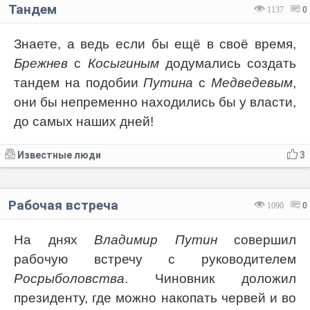
Тандем
1137
0
Знаете, а ведь если бы ещё в своё время,
Брежнев
с
Косыгиным
додумались создать
тандем на подобии
Путина
с
Медведевым
,
они бы непременно находились бы у власти,
до самых наших дней!
Известные люди
3
Рабочая встреча
1090
0
На днях
Владимир Путин
совершил
рабочую встречу с руководителем
Росрыболовства
. Чиновник доложил
президенту, где можно накопать червей и во