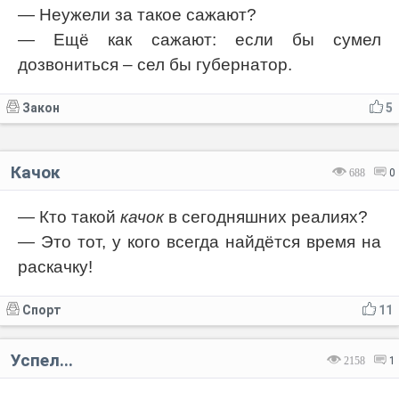
— Неужели за такое сажают?
— Ещё как сажают: если бы сумел
дозвониться – сел бы губернатор.
Закон
5
Качок
688
0
— Кто такой
качок
в сегодняшних реалиях?
— Это тот, у кого всегда найдётся время на
раскачку!
Спорт
11
Успел...
2158
1