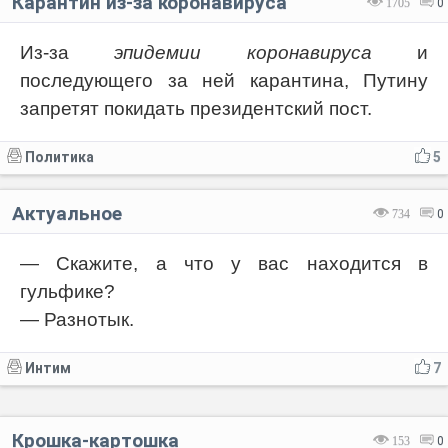
Карантин из-за коронавируса
1705
0
Из-за
эпидемии коронавируса
и
последующего за ней карантина, Путину
запретят покидать президентский пост.
Политика
5
Актуальное
734
0
— Скажите, а что у вас находится в
гульфике?
— Разнотык.
Интим
7
Крошка-картошка
153
0