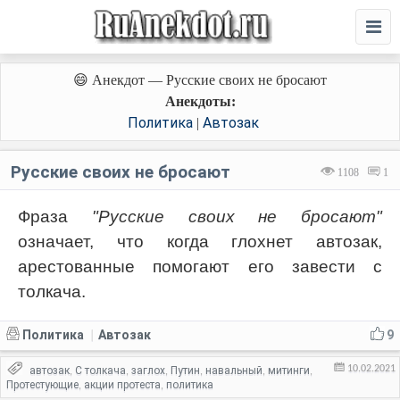
😄 Анекдот — Русские своих не бросают
Анекдоты:
Политика
Автозак
|
Русские своих не бросают
1108
1
Фраза
"Русские своих не бросают"
означает, что когда глохнет автозак,
арестованные помогают его завести с
толкача.
Политика
Автозак
9
|
10.02.2021
автозак
С толкача
заглох
Путин
навальный
митинги
,
,
,
,
,
,
Протестующие
акции протеста
политика
,
,