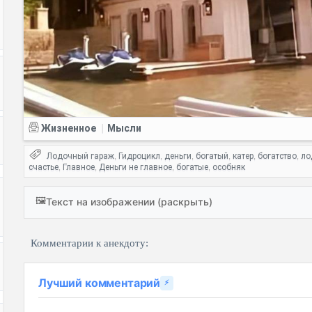
Жизненное
Мысли
|
Лодочный гараж
Гидроцикл
деньги
богатый
катер
богатство
ло
,
,
,
,
,
,
счастье
Главное
Деньги не главное
богатые
особняк
,
,
,
,
🖼️
Текст на изображении (раскрыть)
Комментарии к анекдоту:
Лучший комментарий
⚡