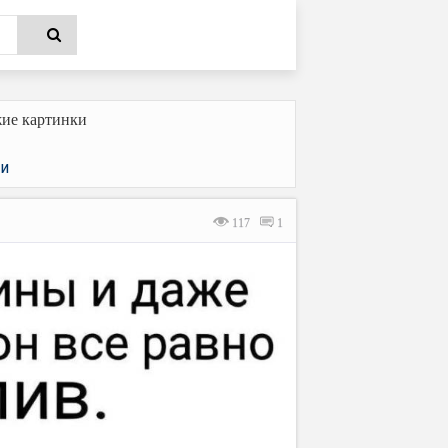
ие картинки
и
117
1