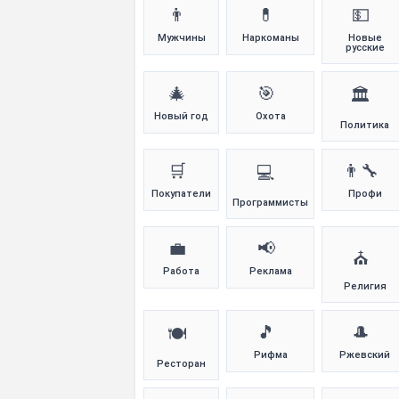
👨
💊
💵
Мужчины
Наркоманы
Новые
русские
🎄
🎯
🏛️
Новый год
Охота
Политика
🛒
👨‍🔧
💻
Покупатели
Профи
Программисты
💼
📢
⛪
Работа
Реклама
Религия
🎵
🎩
🍽️
Рифма
Ржевский
Ресторан