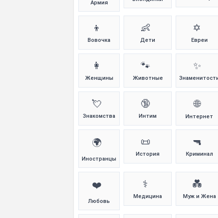
Армия
👦
👶
✡️
Вовочка
Дети
Евреи
👩
🐾
✨
Женщины
Животные
Знаменитост
💘
🔞
🌐
Знакомства
Интим
Интернет
📜
🔫
🌍
История
Криминал
Иностранцы
⚕️
💑
❤️
Медицина
Муж и Жена
Любовь