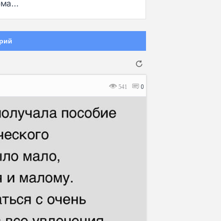
ма...
рий
541
0
Отмена
Отправить