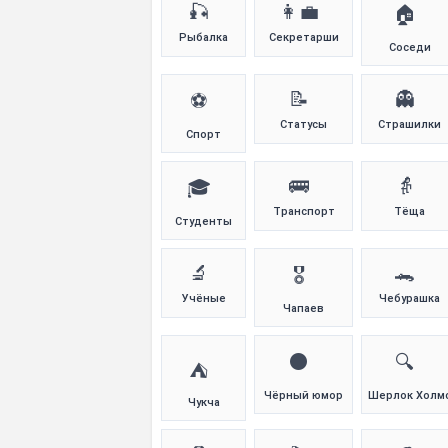
🎣
👩‍💼
🏠
Рыбалка
Секретарши
Соседи
📝
👻
⚽
Статусы
Страшилки
Спорт
🚌
👵
🎓
Транспорт
Тёща
Студенты
🔬
🐊
🎖️
Учёные
Чебурашка
Чапаев
⚫
🔍
⛺
Чёрный юмор
Шерлок Холм
Чукча