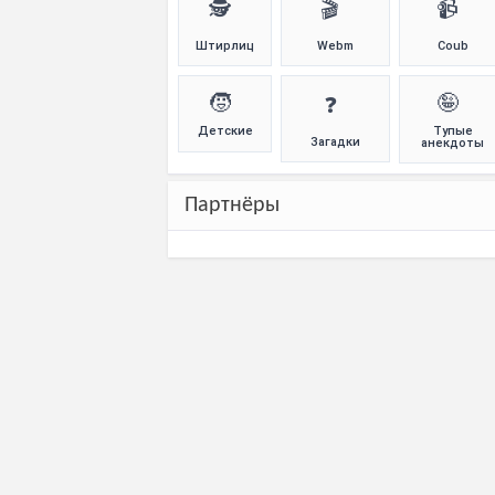
🕵️
🎬
📹
Штирлиц
Webm
Coub
🧒
🤪
❓
Детские
Тупые
Загадки
анекдоты
Партнёры