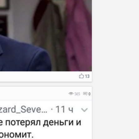
13
505
0