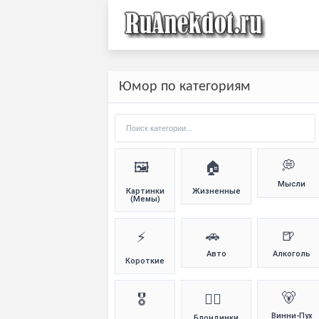
Юмор по категориям
💭
🖼️
🏠
Мысли
Картинки
Жизненные
(Мемы)
🚗
🍺
⚡
Авто
Алкоголь
Короткие
🐻
🎖️
👱‍♀️
Винни-Пух
Блондинки