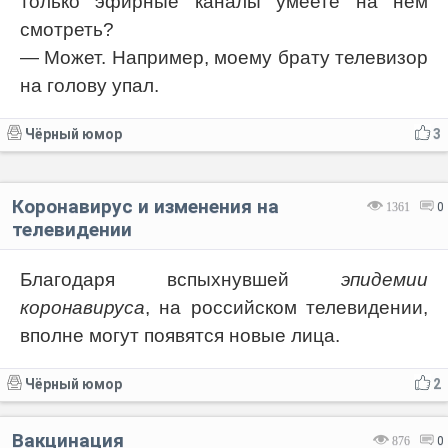
только эфирные каналы умеете на нём
смотреть?
— Может. Например, моему брату телевизор
на голову упал.
Чёрный юмор
3
Коронавирус и изменения на
1361
0
телевидении
Благодаря вспыхнувшей
эпидемии
коронавируса
, на российском телевидении,
вполне могут появятся новые лица.
Чёрный юмор
2
Вакцинация
876
0