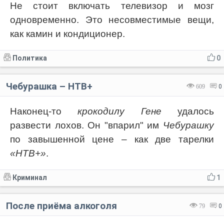
Не стоит включать телевизор и мозг
одновременно. Это несовместимые вещи,
как камин и кондиционер.
Политика
0
Чебурашка – НТВ+
609
0
Наконец-то
крокодилу Гене
удалось
развести лохов. Он "впарил" им
Чебурашку
по завышенной цене – как две тарелки
«НТВ+»
.
Криминал
1
После приёма алкоголя
79
0