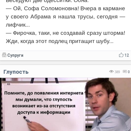
Беседуют две одесситки.
Одна:
— Ой, Софа Соломоновна! Вчера в кармане
у своего Абрама я нашла трусы, сегодня —
лифчик...
— Фирочка, таки, не создавай сразу шторма!
Жди, когда этот подлец притащит шубу...
Супруги
12
Глупость
389
0