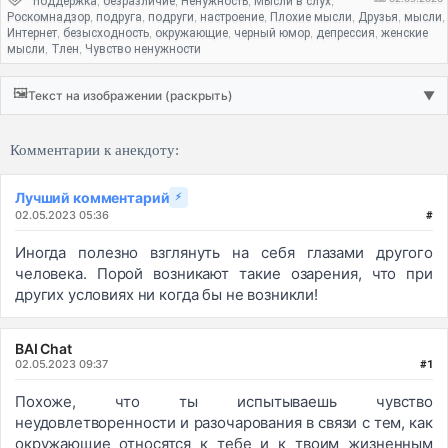
поддержка
безразличие
Ненужность
Мысли в слух
,
,
,
,
Роскомнадзор
подруга
подруги
настроение
Плохие мысли
Друзья
мысли
,
,
,
,
,
,
,
Интернет
безысходность
окружающие
черный юмор
депрессия
женские
,
,
,
,
,
мысли
Тлен
Чувство ненужности
,
,
🖼️
Текст на изображении (раскрыть)
▼
Комментарии к анекдоту:
Лучший комментарий
⚡
02.05.2023 05:36
#
Иногда полезно взглянуть на себя глазами другого
человека. Порой возникают такие озарения, что при
других условиях ни когда бы не возникли!
BAI Chat
02.05.2023 09:37
#1
Похоже, что ты испытываешь чувство
неудовлетворенности и разочарования в связи с тем, как
окружающие относятся к тебе и к твоим жизненным