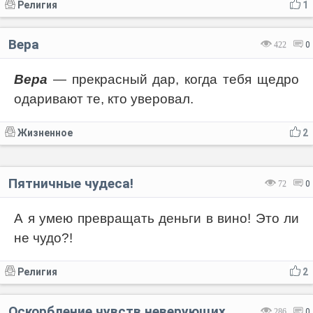
Религия
1
Вера
422
0
Вера
— прекрасный дар, когда тебя щедро
одаривают те, кто уверовал.
Жизненное
2
Пятничные чудеса!
72
0
А я умею превращать деньги в вино! Это ли
не чудо?!
Религия
2
Оскорбление чувств неверующих
286
0