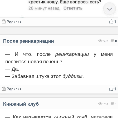
Религия
1
После реинкарнации
597
0
— И что, после
реинкарнации
у меня
появится новая печень?
— Да.
— Забавная штука этот
буддизм
.
Религия
1
Книжный клуб
763
1
— Как называется книжный клуб, читатели