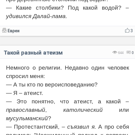
— Какие столбики? Под какой водой?
–
удивился Далай-лама.
Евреи
3
Такой разный атеизм
644
0
Немного о религии. Недавно один человек
спросил меня:
— А ты кто по вероисповеданию?
— Я – атеист.
— Это понятно, что атеист, а какой –
православный
,
католический
или
мусульманский
?
— Протестантский,
– съязвил я.
А про себя