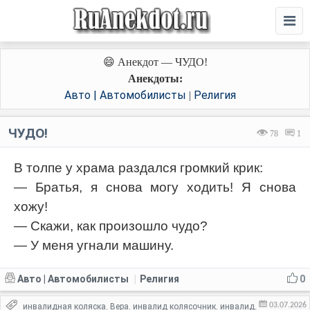
😄 Анекдот — ЧУДО!
Анекдоты:
Авто | Автомобилисты
Религия
|
ЧУДО!
78
1
В толпе у храма раздался громкий крик:
— Братья, я снова могу ходить! Я снова
хожу!
— Скажи, как произошло чудо?
— У меня угнали машину.
Авто | Автомобилисты
Религия
0
|
03.07.2026
инвалидная коляска
Вера
инвалид колясочник
инвалид
,
,
,
,