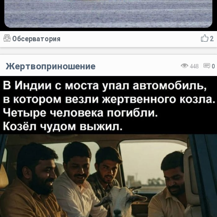
Обсерватория
2
Жертвоприношение
448
0