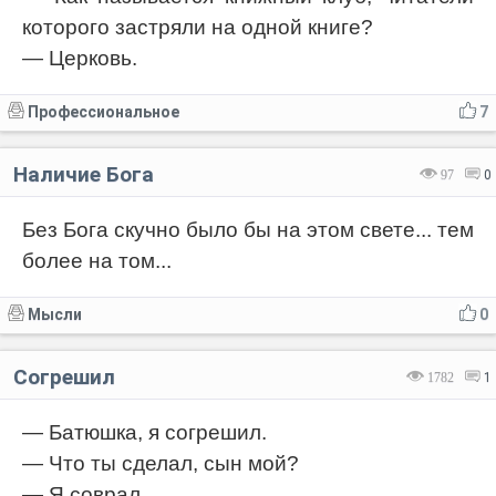
которого застряли на одной книге?
— Церковь.
Профессиональное
7
Наличие Бога
97
0
Без Бога скучно было бы на этом свете... тем
более на том...
Мысли
0
Согрешил
1782
1
— Батюшка, я согрешил.
— Что ты сделал, сын мой?
— Я соврал.