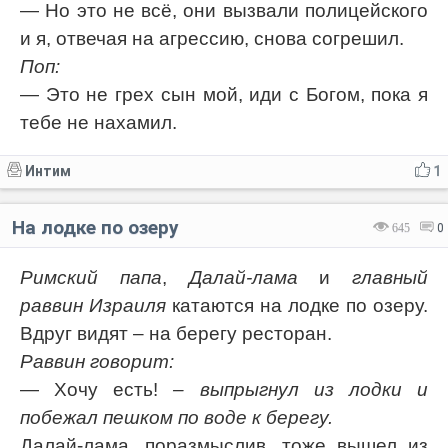
— Но это не всё, они вызвали полицейского
и я, отвечая на агрессию, снова согрешил.
Поп:
— Это не грех сын мой, иди с Богом, пока я
тебе не нахамил.
Интим
1
На лодке по озеру
645
0
Римский папа
,
Далай-лама
и
главный
раввин Израиля
катаются на лодке по озеру.
Вдруг видят – на берегу ресторан.
Раввин говорит:
— Хочу есть!
– выпрыгнул из лодки и
побежал пешком по воде к берегу.
Далай-лама, поразмыслив, тоже вышел из