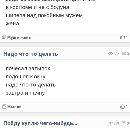
в костюме и не с бодуна
шипела над покойным мужем
жена
Муж и жена
1
Надо что-то делать
382
0
почесал затылок
подошел к окну
надо что-то делать
завтра и начну
Мысли
1
Пойду куплю чего-нибудь...
299
0