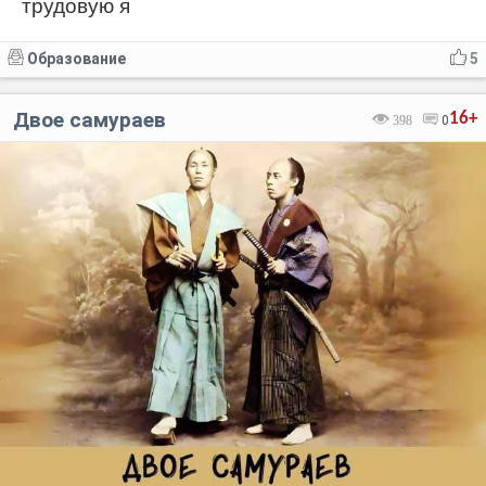
трудовую я
Образование
5
Двое самураев
16+
398
0