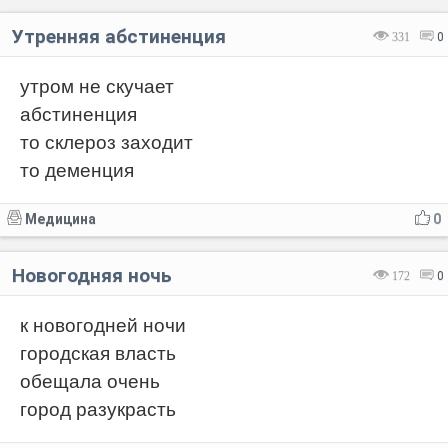
Утренняя абстиненция
331
0
утром не скучает
абстиненция
то склероз заходит
то деменция
Медицина
0
Новогодняя ночь
172
0
к новогодней ночи
городская власть
обещала очень
город разукрасть