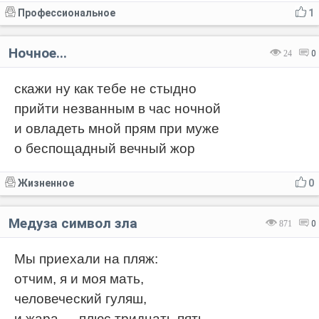
Профессиональное
1
Ночное...
24
0
скажи ну как тебе не стыдно
прийти незванным в час ночной
и овладеть мной прям при муже
о беспощадный вечный жор
Жизненное
0
Медуза символ зла
871
0
Мы приехали на пляж:
отчим, я и моя мать,
человеческий гуляш,
и жара — плюс тридцать пять.