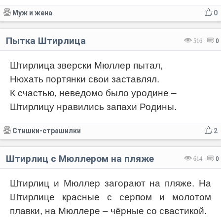
Муж и жена
0
Пытка Штирлица
516
0
Штирлица зверски Мюллер пытал,
Нюхать портянки свои заставлял.
К счастью, неведомо было уродине –
Штирлицу нравились запахи Родины.
Стишки-страшилки
2
Штирлиц с Мюллером на пляже
614
0
Штирлиц и Мюллер загорают на пляже. На
Штирлице красные с серпом и молотом
плавки, на Мюллере – чёрные со свастикой.