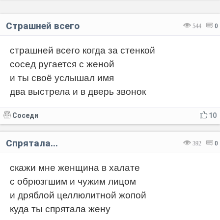
Страшней всего
544
0
страшней всего когда за стенкой
сосед ругается с женой
и ты своё услышал имя
два выстрела и в дверь звонок
Соседи
10
Спрятала...
392
0
скажи мне женщина в халате
с обрюзгшим и чужим лицом
и дряблой целлюлитной жопой
куда ты спрятала жену