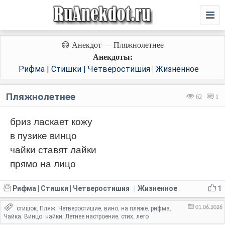
😄 Анекдот — Пляжнолетнее
Анекдоты:
Рифма | Стишки | Четверостишия
Жизненное
|
Пляжнолетнее
62
1
бриз ласкает кожу
в пузике винцо
чайки ставят лайки
прямо на лицо
Рифма | Стишки | Четверостишия
Жизненное
1
|
01.06.2026
стишок
Пляж
Четверостишие
вино
на пляже
рифма
,
,
,
,
,
,
Чайка
Винцо
чайки
Летнее настроение
стих
лето
,
,
,
,
,