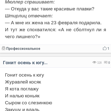
Мюллер спрашивает:
— Откуда у вас такие красивые плавки?
Штирлиц отвечает:
— А мне их жена на 23 февраля подарила.
И тут же спохватился: «А не сболтнул ли я
чего лишнего?»
Профессиональное
1
Гонит осень к югу...
328
0
Гонит осень к югу
Журавлей косяк
Я кота поглажу
И налью коньяк
Сыром со слезинкою
Закушу и вдаль