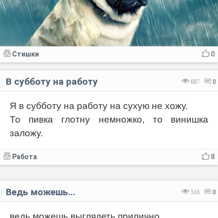
Стишки
0
В субботу на работу
687
0
Я в субботу на работу на сухую не хожу.
То пивка глотну немножко, то винишка
заложу.
Работа
8
Ведь можешь...
516
0
ведь можешь выглядеть прилично