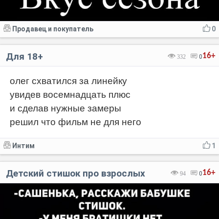
Продавец и покупатель
0
Для 18+
16+
332
0
олег схватился за линейку
увидев восемнадцать плюс
и сделав нужные замеры
решил что фильм не для него
Интим
1
Детский стишок про взрослых
16+
94
0