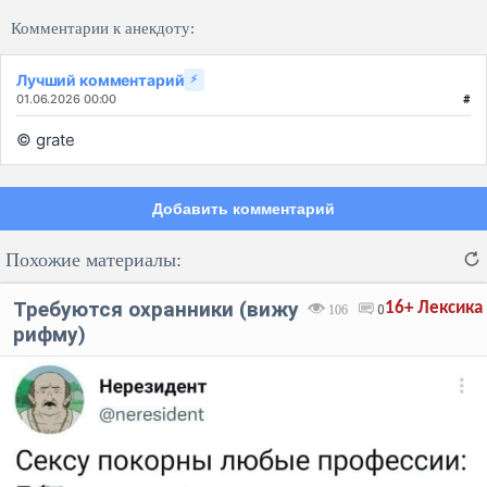
Комментарии к анекдоту:
Лучший комментарий
⚡
01.06.2026 00:00
#
© grate
Добавить комментарий
Похожие материалы:
Требуются охранники (вижу
16+
Лексика
106
0
рифму)
Код:
Отмена
Отправить