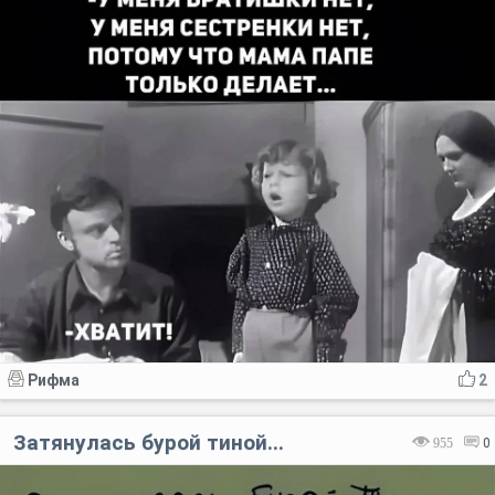
Рифма
2
Затянулась бурой тиной...
955
0