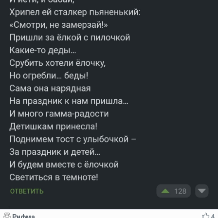
Рифма
4