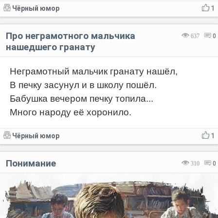
Чёрный юмор
1
Про неграмотного мальчика
637
0
нашедшего гранату
Неграмотный мальчик гранату нашёл,
В печку засунул и в школу пошёл.
Бабушка вечером печку топила...
Много народу её хоронило.
Чёрный юмор
1
Понимание
310
0