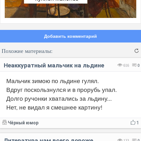
Добавить комментарий
Похожие материалы:
Неаккуратный мальчик на льдине
616
0
Мальчик зимою по льдине гулял.
Вдруг поскользнулся и в прорубь упал.
Код:
Отмена
Отправить
Долго ручонки хватались за льдину...
Нет, не видал я смешнее картину!
Чёрный юмор
1
Литература нам всего дороже
133
0