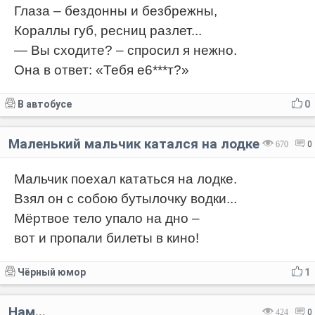
Глаза – бездонны и безбрежны,
Кораллы губ, ресниц разлет...
— Вы сходите? – спросил я нежно.
Она в ответ: «Тебя е6***т?»
В автобусе
0
Маленький мальчик катался на лодке
670
0
Мальчик поехал кататься на лодке.
Взял он с собою бутылочку водки...
Мёртвое тело упало на дно –
вот и пропали билеты в кино!
Чёрный юмор
1
Нам...
424
0