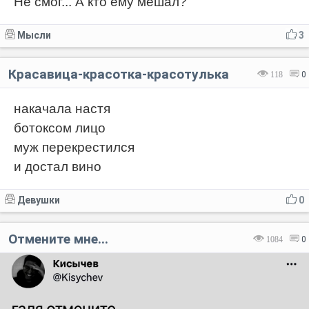
Не смог... А кто ему мешал?
Мысли
3
Красавица-красотка-красотулька
118
0
накачала настя
ботоксом лицо
муж перекрестился
и достал вино
Девушки
0
Отмените мне...
1084
0