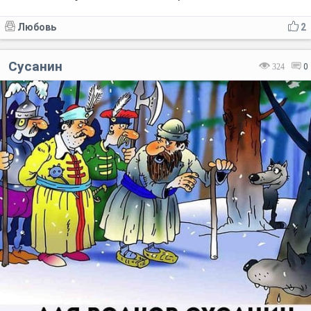
Любовь
2
Сусанин
324
0