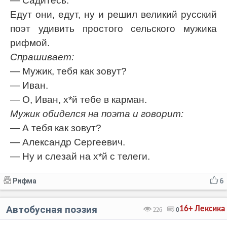
— Садитесь.
Едут они, едут, ну и решил великий русский
поэт удивить простого сельского мужика
рифмой.
Спрашивает:
— Мужик, тебя как зовут?
— Иван.
— О, Иван, х*й тебе в карман.
Мужик обиделся на поэта и говорит:
— А тебя как зовут?
— Александр Сергеевич.
— Ну и слезай на х*й с телеги.
Рифма
6
Автобусная поэзия
16+
Лексика
226
0