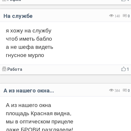
На службе
140
0
я хожу на службу
чтоб иметь бабло
а не шефа видеть
гнусное мурло
Работа
1
А из нашего окна...
584
0
А из нашего окна
площадь Красная видна,
мы в оптическом прицеле
даже БРОВИ разглядели!