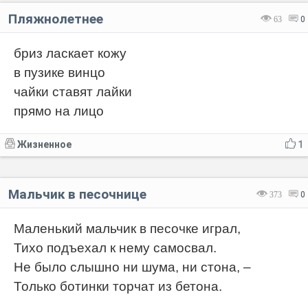
Пляжнолетнее
63
0
бриз ласкает кожу
в пузике винцо
чайки ставят лайки
прямо на лицо
Жизненное
1
Мальчик в песочнице
373
0
Маленький мальчик в песочке играл,
Тихо подъехал к нему самосвал.
Не было слышно ни шума, ни стона, –
Только ботинки торчат из бетона.