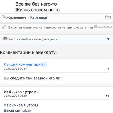
Жизненное
Картинки
4
|
20.02.2023
Взрослая жизнь
жизнь
Четверостишие
стих
рифма
стихи
,
,
,
,
,
🖼️
Текст на изображении (раскрыть)
▼
Комментарии к анекдоту:
Лучший комментарий
⚡
20.02.2023 00:54
#
Вы следите там за мной что ли?
Из бычков я утром...
22.02.2023 01:59
#1
Из бычков я утром
Высыпал табак