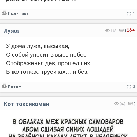
Политика
1
Лужа
16+
148
1
У дома лужа, высыхая,
С собой уносит в высь небес
Отображенья дев, прошедших
В колготках, трусиках… и без.
Интим
0
Кот токсикоман
942
0