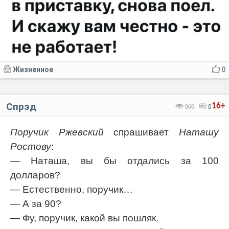
Жизненное
0
Спрэд
16+
966
0
Поручик Ржевский
спрашивает
Наташу
Ростову
:
— Наташа, вы бы отдались за 100
долларов?
— Естественно, поручик…
— А за 90?
— Фу, поручик, какой вы пошляк.