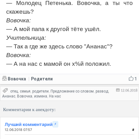
— Молодец Петенька. Вовочка, а ты что
скажешь?
Вовочка:
— А мой папа к другой тёте ушёл.
Учительница:
— Так а где же здесь слово "Ананас"?
Вовочка:
— А на нас с мамой он х%й положил.
Вовочка
Родители
1
|
12.06.2018
отец
семья
родители
Предложение со словом
развод
,
,
,
,
,
Ананас
Вовочка
измена
На нас
,
,
,
Комментарии к анекдоту:
Лучший комментарий
⚡
12.06.2018 07:57
#