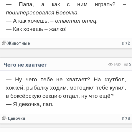
— Папа, а как с ним играть?
–
поинтересовался Вовочка.
— А как хочешь.
– ответил отец.
— Как хочешь – жалко!
Животные
2
Чего не хватает
1682
0
— Ну чего тебе не хватает? На футбол,
хоккей, рыбалку ходим, мотоцикл тебе купил,
в боксёрскую секцию отдал, ну что ещё?
— Я девочка, пап.
Девочки
8