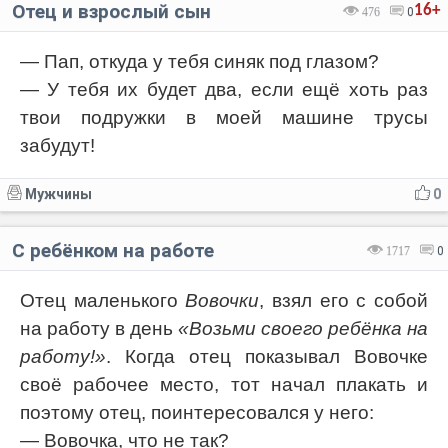
Отец и взрослый сын
16+
476
0
— Пап, откуда у тебя синяк под глазом?
— У тебя их будет два, если ещё хоть раз
твои подружки в моей машине трусы
забудут!
Мужчины
0
С ребёнком на работе
1717
0
Отец маленького
Вовочки
, взял его с собой
на работу в день
«Возьми своего ребёнка на
работу!»
. Когда отец показывал Вовочке
своё рабочее место, тот начал плакать и
поэтому отец, поинтересовался у него:
— Вовочка, что не так?