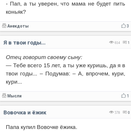
- Пап, а ты уверен, что мама не будет пить
коньяк?
Анекдоты
3
Я в твои годы...
614
1
Отец говорит своему сыну:
— Тебе всего 15 лет, а ты уже куришь, да я в
твои годы... – Подумав: – А, впрочем, кури,
кури...
Мысли
1
Вовочка и ёжик
578
0
Папа купил Вовочке ёжика.