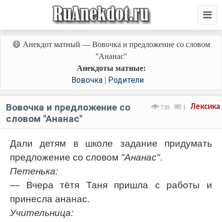
😄 Анекдот матный — Вовочка и предложение со словом
''Ананас''
Анекдоты матные:
Вовочка
Родители
|
Вовочка и предложение со
Лексика
739
1
словом ''Ананас''
Дали детям в школе задание придумать
предложение со словом
"Ананас"
.
Петенька:
— Вчера тётя Таня пришла с работы и
принесла ананас.
Учительница: