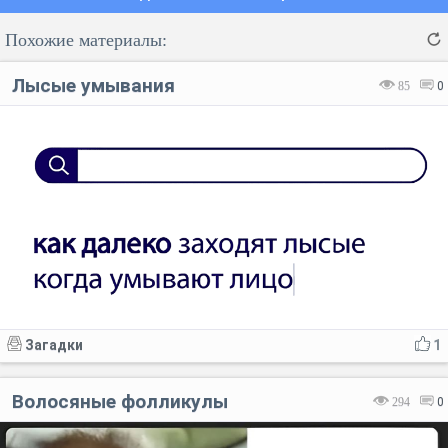
Похожие материалы:
Лысые умывания
85
0
Код:
Отмена
Отправить
Загадки
1
Волосяные фолликулы
294
0