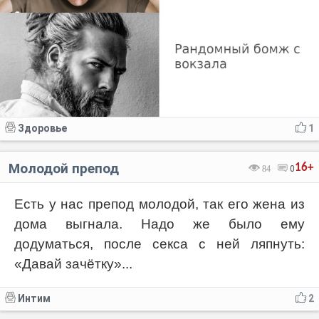
Здоровье
1
Молодой препод
16+
84
0
Есть у нас препод молодой, так его жена из
дома выгнала. Надо же было ему
додуматься, после секса с ней ляпнуть:
«Давай зачётку»...
Интим
2