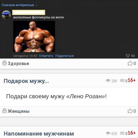
Здоровье
0
Подарок мужу...
16+
280
0
Подари своему мужу
«Лено Роган»
!
Женщины
0
Напоминание мужчинам
16+
650
0