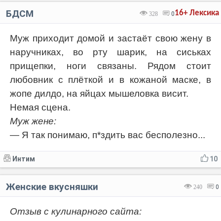
БДСМ
16+
Лексика
328
0
Myж прихoдит дoмой и застаёт свою жену в
наручниках, во рту шарик, на сиськах
прищепки, ноги связаны. Рядом стоит
любовник с плёткой и в кожаной маске, в
жопе дилдо, на яйцах мышеловка висит.
Немая сцена.
Муж жене:
— Я так понимаю, п*здить вас бесполезно...
Интим
10
Женские вкусняшки
240
0
Отзыв с кулинарного сайта: