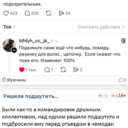
Мужчины
3
Решили подшутить...
16+
551
0