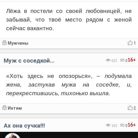
Лёжа в постели со своей любовницей, не
забывай, что твоё место рядом с женой
сейчас вакантно.
Мужчины
1
Муж с соседкой...
16+
625
0
«Хоть здесь не опозорься»,
– подумала
жена, застукав мужа на соседке, и,
перекрестившись, тихонько вышла.
Интим
2
Ах она сyчка!!!
16+
103
0