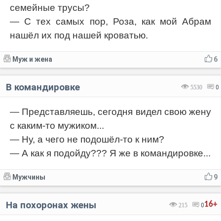
семейные трусы?
— С тех самых пор, Роза, как мой Абрам
нашёл их под нашей кроватью.
Муж и жена
6
В командировке
5530
0
— Представляешь, сегодня видел свою жену
с каким-то мужиком...
— Ну, а чего не подошёл-то к ним?
— А как я подойду??? Я же в командировке...
Мужчины
9
На похоронах жены
16+
215
0