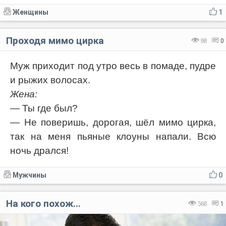
Женщины
1
Проходя мимо цирка
98
0
Муж приходит под утро весь в помаде, пудре
и рыжих волосах.
Жена:
— Ты где был?
— Не поверишь, дорогая, шёл мимо цирка,
так на меня пьяные клоуны напали. Всю
ночь дрался!
Мужчины
0
На кого похож...
568
1