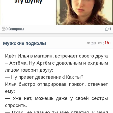
Женщины
1
Мужские подколы
16+
279
0
Идёт Илья в магазин, встречает своего друга
– Артёма. Ну Артём с довольным и ехидным
лицом говорит другу:
— Ну привет девственник! Как ты?
Илья быстро отпарировав прикол, отвечает
ему:
— Уже нет, можешь даже у своей сестры
спросить.
— Пхах, не удачно ты мне ответил, у меня