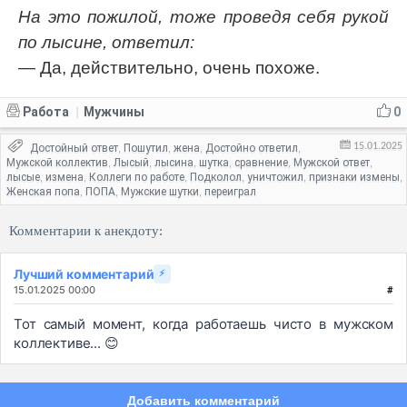
На это пожилой, тоже проведя себя рукой
по лысине, ответил:
— Да, действительно, очень похоже.
Работа
Мужчины
0
|
15.01.2025
Достойный ответ
Пошутил
жена
Достойно ответил
,
,
,
,
Мужской коллектив
Лысый
лысина
шутка
сравнение
Мужской ответ
,
,
,
,
,
,
лысые
измена
Коллеги по работе
Подколол
уничтожил
признаки измены
,
,
,
,
,
,
Женская попа
ПОПА
Мужские шутки
переиграл
,
,
,
Комментарии к анекдоту:
Лучший комментарий
⚡
15.01.2025 00:00
#
Тот самый момент, когда работаешь чисто в мужском
коллективе... 😊
Добавить комментарий