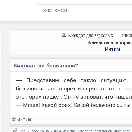
😄 Анекдот для взрослых — Винов
Анекдоты для взрос
Интим
Виноват ли бельчонок?
— Представим себе такую ситуацию, 
бельчонок нашёл орех и спрятал его, но оч
этот орех нашёл. Он не виноват, что нашёл
— Миша! Какой орех! Какой бельчонок... ты
Интим
Белки
орех
жена
интим
измена
Переспал
бельчонок
друг
срав
,
,
,
,
,
,
,
,