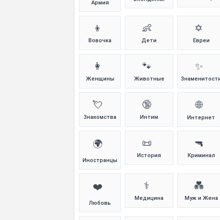
Армия
👦
👶
✡️
Вовочка
Дети
Евреи
👩
🐾
✨
Женщины
Животные
Знаменитост
💘
🔞
🌐
Знакомства
Интим
Интернет
📜
🔫
🌍
История
Криминал
Иностранцы
⚕️
💑
❤️
Медицина
Муж и Жена
Любовь