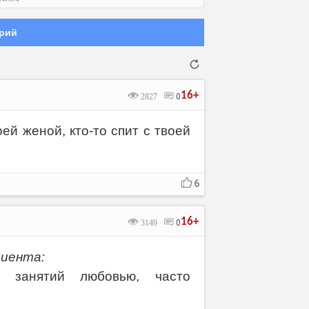
рий
16+
2827
0
ей женой, кто-то спит с твоей
Отмена
Отправить
6
16+
3149
0
циента:
занятий любовью, часто