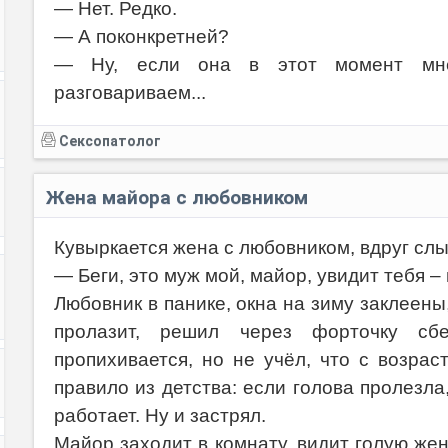
— Нет. Редко.
— А поконкретней?
— Ну, если она в этот момент мне
разговариваем...
Сексопатолог
Жена майора с любовником
Кувыркается жена с любовником, вдруг слы
— Беги, это муж мой, майор, увидит тебя –
Любовник в панике, окна на зиму заклеены
пролазит, решил через форточку сб
пропихивается, но не учёл, что с возрас
правило из детства: если голова пролезла,
работает. Ну и застрял.
Майор заходит в комнату, видит голую жен