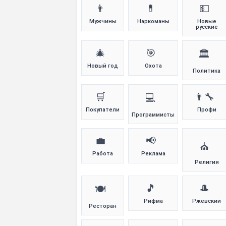
👨
💊
💵
Мужчины
Наркоманы
Новые
русские
🎄
🎯
🏛️
Новый год
Охота
Политика
🛒
👨‍🔧
💻
Покупатели
Профи
Программисты
💼
📢
⛪
Работа
Реклама
Религия
🎵
🎩
🍽️
Рифма
Ржевский
Ресторан