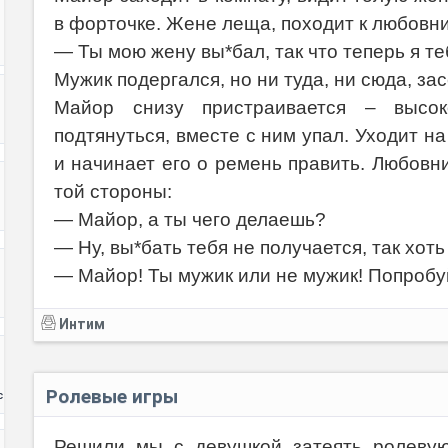
в форточке. Жене леща, походит к любовни
— Ты мою жену вы*бал, так что теперь я т
Мужик подергался, но ни туда, ни сюда, зас
Майор снизу пристраивается – высок
подтянуться, вместе с ним упал. Уходит н
и начинает его о ремень править. Любовник
той стороны:
— Майор, а ты чего делаешь?
— Ну, вы*бать тебя не получается, так хоть
— Майор! Ты мужик или не мужик! Попробу
Интим
Ролевые игры
с
Решили мы с девушкой затеять ролевую 