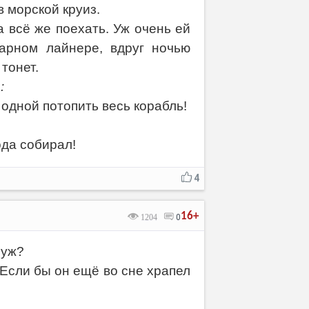
в морской круиз.
 всё же поехать. Уж очень ей
арном лайнере, вдруг ночью
тонет.
:
 одной потопить весь корабль!
ода собирал!
4
16+
1204
0
муж?
Если бы он ещё во сне храпел