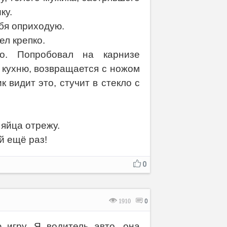
ку.
ебя оприходую.
ел крепко.
о. Попробовал на карнизе
а кухню, возвращается с ножом
 видит это, стучит в стекло с
 яйца отрежу.
й ещё раз!
0
1910
0
игру. Я водитель авто, она