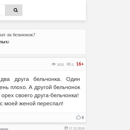
ат ли бельчонок?
лых:
16+
3830
0
два друга бельчонка. Один
ень плохо. А другой бельчонок
 орех своего друга-бельчонка!
 с моей женой переспал!
6
17.12.2016
нение