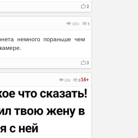
2
1651
1
рнета немного пораньше чем
бкамере.
3
16+
639
0