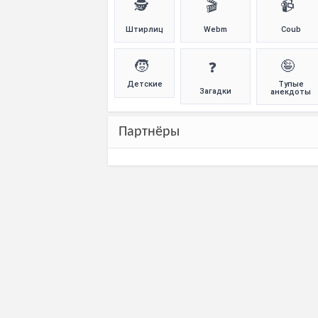
🕵️
🎬
📹
Штирлиц
Webm
Coub
🧒
🤪
❓
Детские
Тупые
Загадки
анекдоты
Партнёры