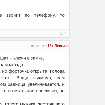
 звонит по телефону, то
11
16+
Лексика
190
0
шат – ключи в замке.
 нам кабзда.
, но форточка открыта. Голова
ежать. Вещи выкинул, сам
том задница увеличивается, и
 то и остальное проскочит, не
у, голого мужика, застрявшего