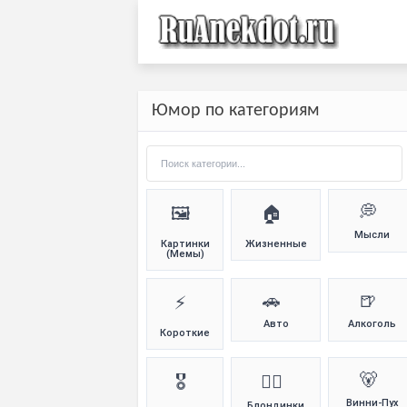
Юмор по категориям
💭
🖼️
🏠
Мысли
Картинки
Жизненные
(Мемы)
🚗
🍺
⚡
Авто
Алкоголь
Короткие
🐻
🎖️
👱‍♀️
Винни-Пух
Блондинки