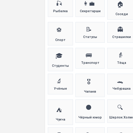
🎣
👩‍💼
🏠
Рыбалка
Секретарши
Соседи
📝
👻
⚽
Статусы
Страшилки
Спорт
🚌
👵
🎓
Транспорт
Тёща
Студенты
🔬
🐊
🎖️
Учёные
Чебурашка
Чапаев
⚫
🔍
⛺
Чёрный юмор
Шерлок Холм
Чукча