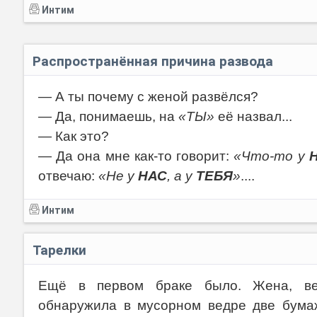
Интим
Распространённая причина развода
— А ты почему с женой развёлся?
— Да, понимаешь, на
«ТЫ»
её назвал...
— Как это?
— Да она мне как-то говорит:
«Что-то у
отвечаю:
«Не у
НАС
, а у
ТЕБЯ
»
....
Интим
Тарелки
Ещё в первом браке было. Жена, вер
обнаружила в мусорном ведре две бумаж