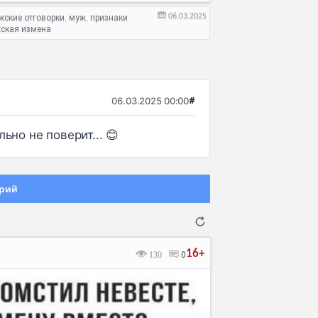
06.03.2025
жские отговорки
муж
признаки
,
,
ская измена
06.03.2025 00:00
#
ьно не поверит... 😊
рий
16+
130
0