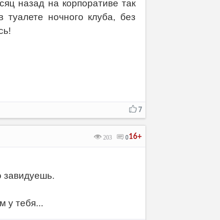
сяц назад на корпоративе так
в туалете ночного клуба, без
сь!
7
16+
203
0
о завидуешь.
 у тебя...