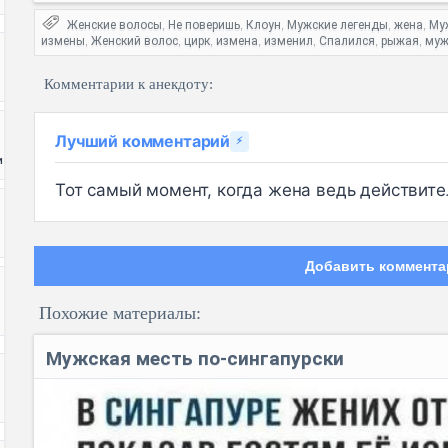
Женские волосы
Не поверишь
Клоун
Мужские легенды
жена
Му
,
,
,
,
,
измены
Женский волос
цирк
измена
изменил
Спалился
рыжая
муж
,
,
,
,
,
,
,
Комментарии к анекдоту:
Лучший комментарий
⚡
и
Тот самый момент, когда жена ведь действител
Добавить коммента
Похожие материалы:
Мужская месть по-сингапурски