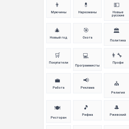
👨
💊
💵
Мужчины
Наркоманы
Новые
русские
🎄
🎯
🏛️
Новый год
Охота
Политика
🛒
👨‍🔧
💻
Покупатели
Профи
Программисты
💼
📢
⛪
Работа
Реклама
Религия
🎵
🎩
🍽️
Рифма
Ржевский
Ресторан