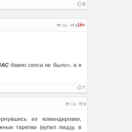
0
16+
596
0
НАС
давно ceкса не было»
, а я
1
358
0
нувшись из командировки,
ные тарелки (купил пиццу, в