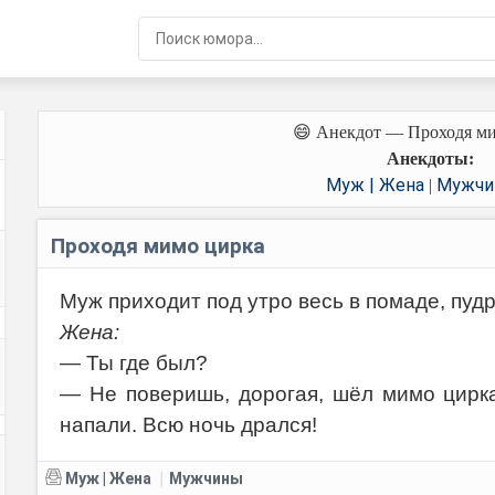
😄 Анекдот — Проходя м
Анекдоты:
Муж | Жена
Мужчи
|
Проходя мимо цирка
Муж приходит под утро весь в помаде, пуд
Жена:
— Ты где был?
— Не поверишь, дорогая, шёл мимо цирка
напали. Всю ночь дрался!
Муж | Жена
Мужчины
|