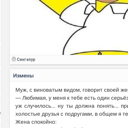
Сингапур
Измены
Муж, с виноватым видом, говорит своей же
— Любимая, у меня к тебе есть один серьё
уж случилось... ну ты должна понять... п
холостые друзья с подругами, в общем я т
с
Жена спокойно: