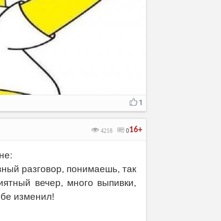
1
16+
4218
0
не:
зный разговор, понимаешь, так
риятный вечер, много выпивки,
ебе изменил!