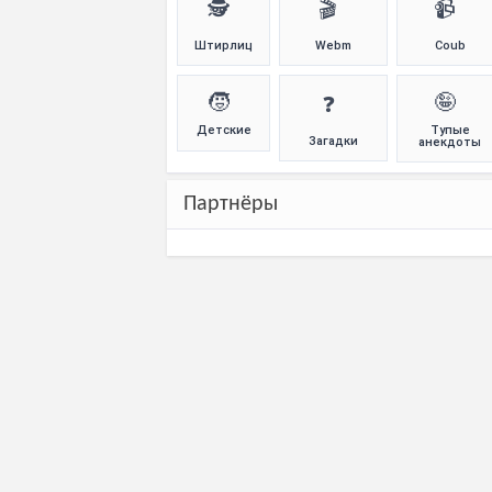
🕵️
🎬
📹
Штирлиц
Webm
Coub
🧒
🤪
❓
Детские
Тупые
Загадки
анекдоты
Партнёры