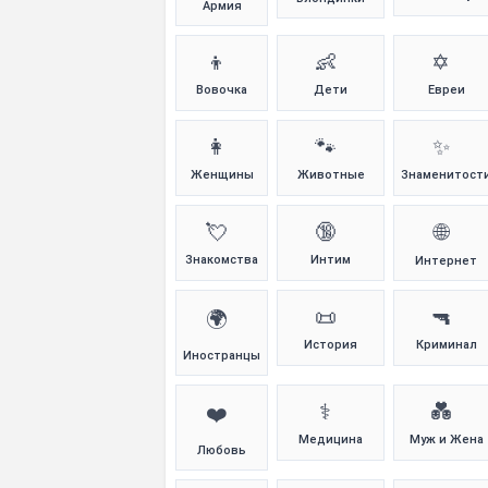
Армия
👦
👶
✡️
Вовочка
Дети
Евреи
👩
🐾
✨
Женщины
Животные
Знаменитост
💘
🔞
🌐
Знакомства
Интим
Интернет
📜
🔫
🌍
История
Криминал
Иностранцы
⚕️
💑
❤️
Медицина
Муж и Жена
Любовь