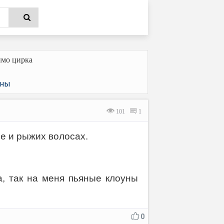
имо цирка
ны
101
1
ре и рыжих волосах.
, так на меня пьяные клоуны
0