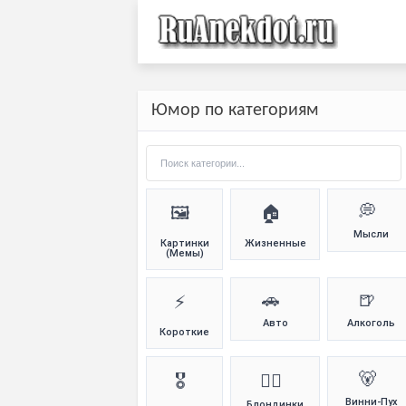
Юмор по категориям
💭
🖼️
🏠
Мысли
Картинки
Жизненные
(Мемы)
🚗
🍺
⚡
Авто
Алкоголь
Короткие
🐻
🎖️
👱‍♀️
Винни-Пух
Блондинки