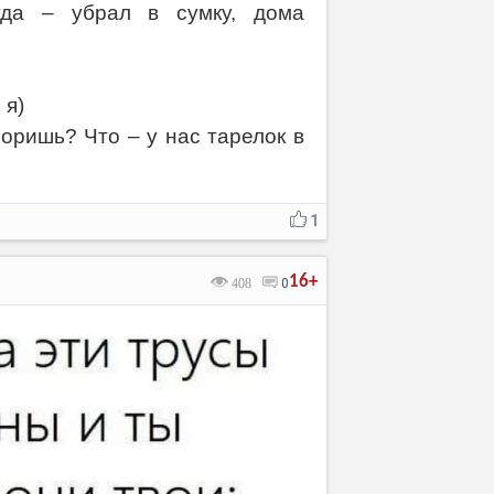
уда – убрал в сумку, дома
 я)
оришь? Что – у нас тарелок в
1
16+
408
0