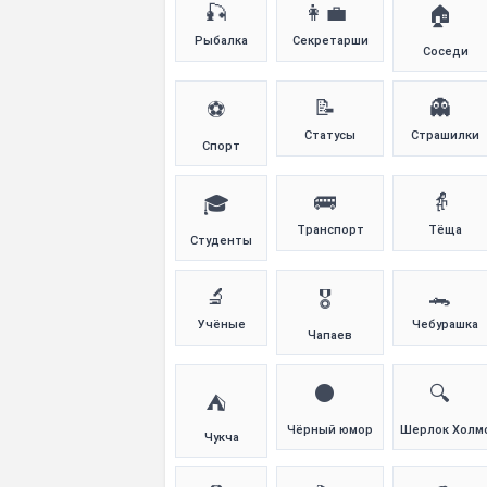
🎣
👩‍💼
🏠
Рыбалка
Секретарши
Соседи
📝
👻
⚽
Статусы
Страшилки
Спорт
🚌
👵
🎓
Транспорт
Тёща
Студенты
🔬
🐊
🎖️
Учёные
Чебурашка
Чапаев
⚫
🔍
⛺
Чёрный юмор
Шерлок Холм
Чукча