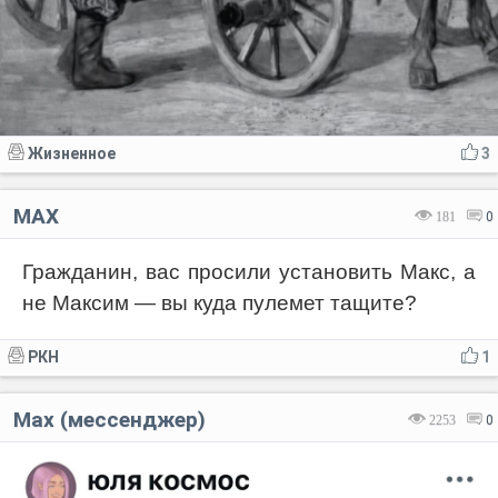
Жизненное
3
MAX
181
0
Гражданин, вас просили установить Макс, а
не Максим — вы куда пулемет тащите?
РКН
1
Max (мессенджер)
2253
0