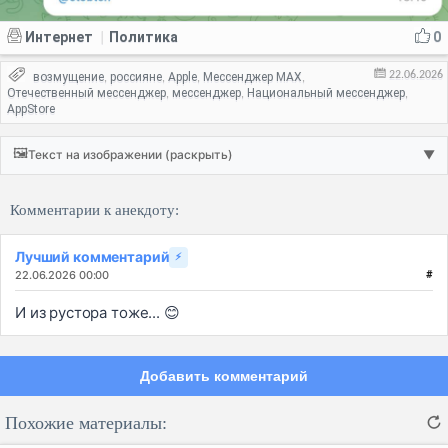
Интернет
Политика
0
|
22.06.2026
возмущение
россияне
Apple
Мессенджер MAX
,
,
,
,
Отечественный мессенджер
мессенджер
Национальный мессенджер
,
,
,
AppStore
🖼️
Текст на изображении (раскрыть)
▼
Комментарии к анекдоту:
Лучший комментарий
⚡
22.06.2026 00:00
#
И из рустора тоже... 😊
Добавить комментарий
Похожие материалы: