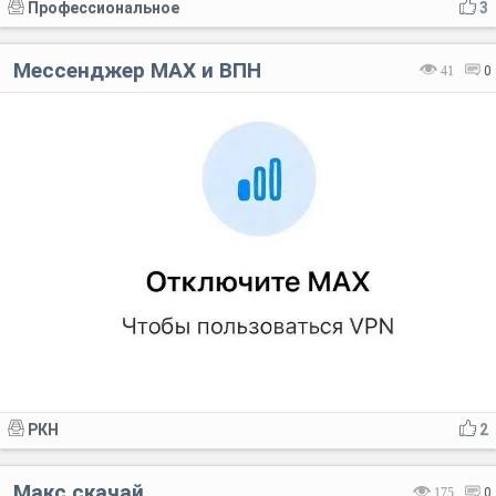
Профессиональное
3
Мессенджер МАХ и ВПН
41
0
РКН
2
Макс скачай
175
0