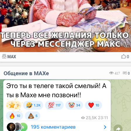
MAX
0
Общение в MAXе
417
0