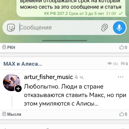
РКН
0
MAX и Алиса...
161
0
Мысли
0