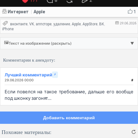
Интернет
Apple
1
|
29.06.2026
вконтакте
VK
аппсторе
удаление
Apple
AppStore
ВК
,
,
,
,
,
,
,
iPhone
🖼️
Текст на изображении (раскрыть)
▼
Комментарии к анекдоту:
Лучший комментарий
⚡
29.06.2026 00:00
#
Если повелся на такое требование, дальше его вообще
под шконку загонят...
Добавить комментарий
Похожие материалы: