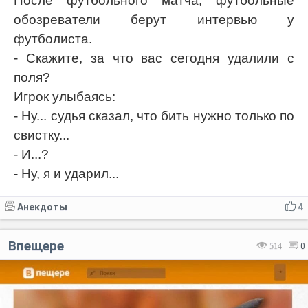
После футбольного матча, футбольные
обозреватели берут интервью у
футболиста.
- Скажите, за что вас сегодня удалили с
поля?
Игрок улыбаясь:
- Ну... судья сказал, что бить нужно только по
свистку...
- И...?
- Ну, я и ударил...
Анекдоты
4
Впещере
514
0