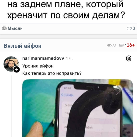
Мысли
0
Вялый айфон
16+
88
0