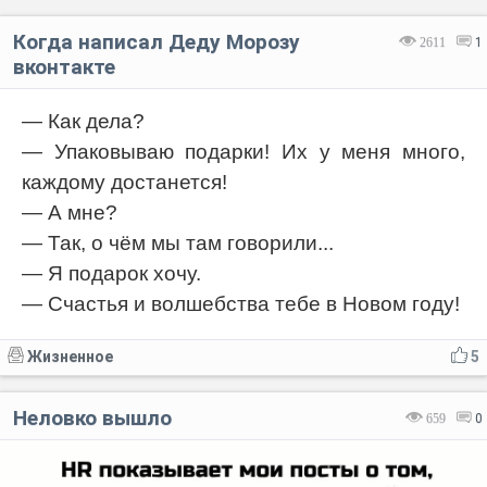
Когда написал Деду Морозу
2611
1
вконтакте
— Как дела?
— Упаковываю подарки! Их у меня много,
каждому достанется!
— А мне?
— Так, о чём мы там говорили...
— Я подарок хочу.
— Счастья и волшебства тебе в Новом году!
Жизненное
5
Неловко вышло
659
0