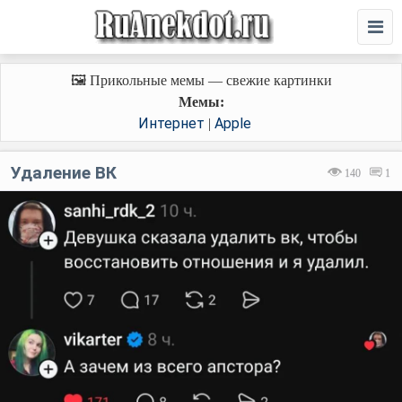
🖼️ Прикольные мемы — свежие картинки
Мемы:
Интернет
Apple
|
Удаление ВК
140
1