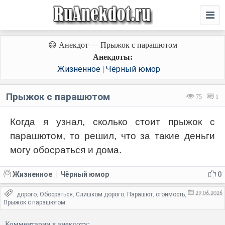
😄 Анекдот — Прыжок с парашютом
Анекдоты:
Жизненное
Чёрный юмор
|
Прыжок с парашютом
75
1
Когда я узнал, сколько стоит прыжок с
парашютом, то решил, что за такие деньги
могу обосраться и дома.
Жизненное
Чёрный юмор
0
|
29.06.2026
дорого
Обосраться
Слишком дорого
Парашют
стоимость
,
,
,
,
,
Прыжок с парашютом
Комментарии к анекдоту: