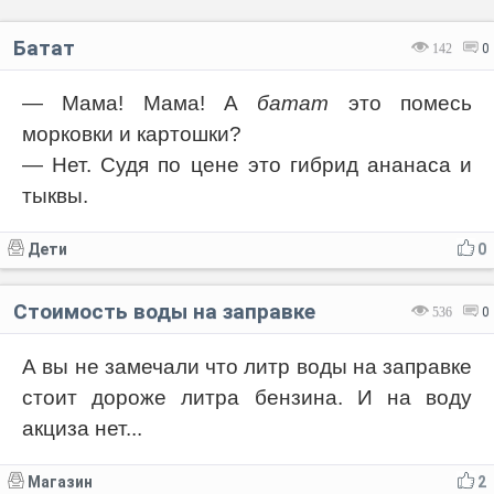
Батат
142
0
— Мама! Мама! А
батат
это помесь
морковки и картошки?
— Нет. Судя по цене это гибрид ананаса и
тыквы.
Дети
0
Стоимость воды на заправке
536
0
А вы не замечали что литр воды на заправке
стоит дороже литра бензина. И на воду
акциза нет...
Магазин
2