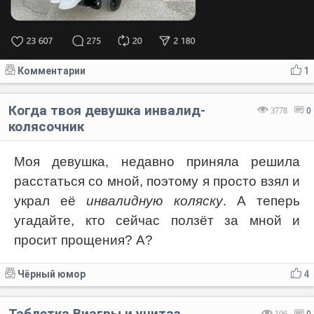
Комментарии
1
Когда твоя девушка инвалид-
3778
0
колясочник
Моя девушка, недавно приняла решила
расстаться со мной, поэтому я просто взял и
украл её
инвалидную коляску
. А теперь
угадайте, кто сейчас ползёт за мной и
просит прощения? А?
Чёрный юмор
4
Таблетка Виагры и унитаз
106
0