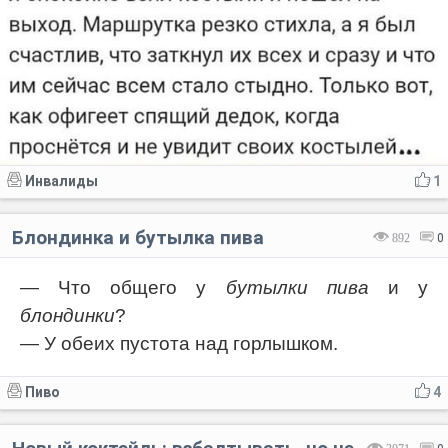
Инвалиды
1
Блондинка и бутылка пива
892
0
— Что общего у
бутылки пива
и у
блондинки
?
— У обеих пустота над горлышком.
Пиво
4