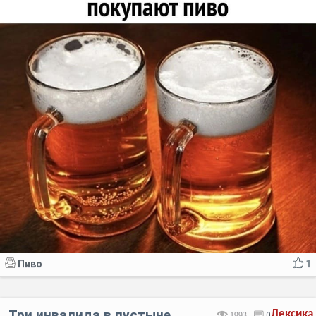
Пиво
1
Три инвалида в пустыне
Лексика
1993
0