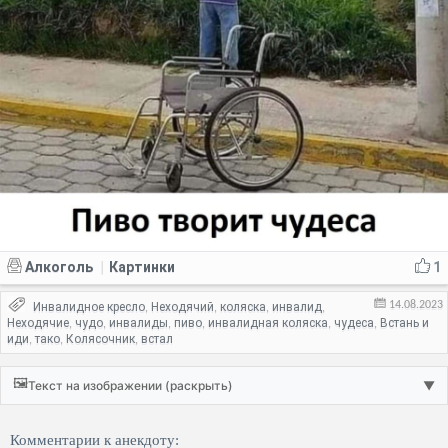
Алкоголь
Картинки
1
|
14.08.2023
Инвалидное кресло
Неходячий
коляска
инвалид
,
,
,
,
Неходячие
чудо
инвалиды
пиво
инвалидная коляска
чудеса
Встань и
,
,
,
,
,
,
иди
тако
Колясочник
встал
,
,
,
🖼️
Текст на изображении (раскрыть)
▼
Комментарии к анекдоту: