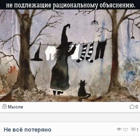
Мысли
0
Не всё потеряно
727
1