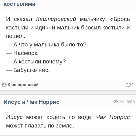
костылями
И сказал
Кашпировский
мальчику: «Брось
костыли и иди!» и мальчик бросил костыли и
пошёл.
— А что у мальчика было-то?
— Насморк.
— А костыли почему?
— Бабушке нёс.
Кашпировский
1
Иисус и Чак Норрис
209
0
Иисус
может ходить по воде,
Чак Норрис
может плавать по земле.