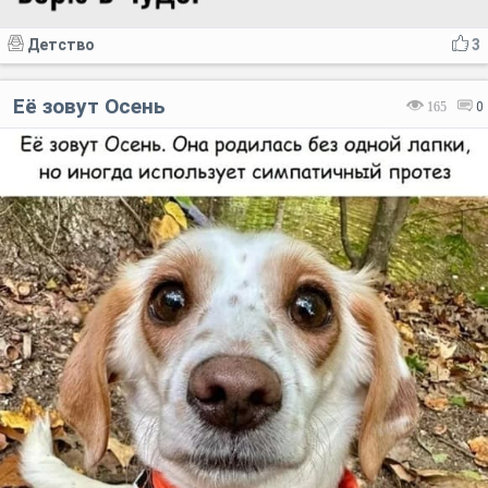
Детство
3
Её зовут Осень
165
0