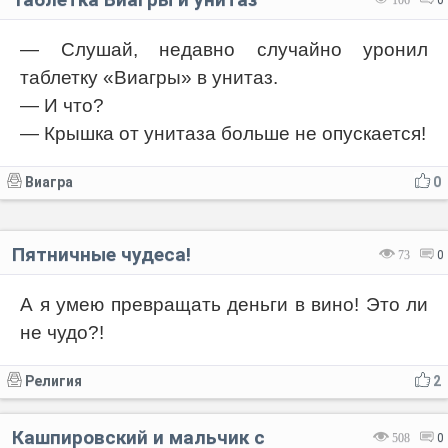
— Слушай, недавно случайно уронил
таблетку «Виагры» в унитаз.
— И что?
— Крышка от унитаза больше не опускается!
Виагра
0
Пятничные чудеса!
73
0
А я умею превращать деньги в вино! Это ли
не чудо?!
Религия
2
Кашпировский и мальчик с
508
0