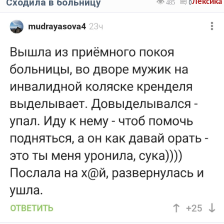
Сходила в больницу
Лексика
485
0