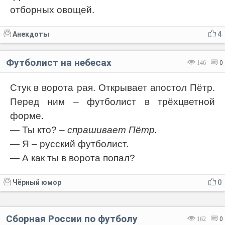
отборных овощей.
Анекдоты
4
Футболист на небесах
146
0
Стук в ворота рая. Открывает апостол Пётр.
Перед ним – футболист в трёхцветной
форме.
— Ты кто?
– спрашивает Пётр.
— Я – русский футболист.
— А как ты в ворота попал?
Чёрный юмор
0
Сборная России по футболу
162
0