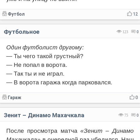
Футбол
12
Футбольное
123
0
Один футболист другому:
— Ты чего такой грустный?
— Не попал в ворота.
— Так ты и не играл.
— В ворота гаража когда парковался.
Гараж
0
Зенит – Динамо Махачкала
75
0
После просмотра матча
«Зенит – Динамо
Махачкала»
в очередной раз убедился. Наш