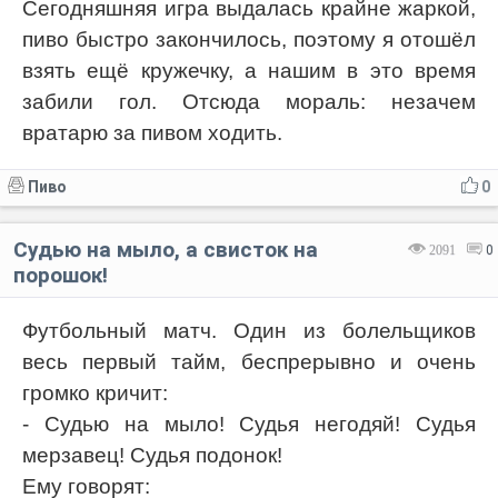
Сегодняшняя игра выдалась крайне жаркой,
пиво быстро закончилось, поэтому я отошёл
Код:
Отмена
Отправить
взять ещё кружечку, а нашим в это время
забили гол. Отсюда мораль: незачем
вратарю за пивом ходить.
Пиво
0
Судью на мыло, а свисток на
2091
0
порошок!
Футбольный матч. Один из болельщиков
весь первый тайм, беспрерывно и очень
громко кричит:
- Судью на мыло! Судья негодяй! Судья
мерзавец! Судья подонок!
Ему говорят: