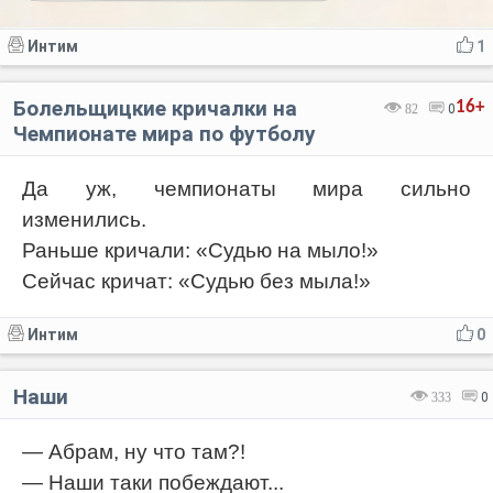
Интим
1
Болельщицкие кричалки на
16+
82
0
Чемпионате мира по футболу
Да уж, чемпионаты мира сильно
изменились.
Раньше кричали: «Судью на мыло!»
Сейчас кричат: «Судью без мыла!»
Интим
0
Наши
333
0
— Абрам, ну что там?!
— Наши таки побеждают...